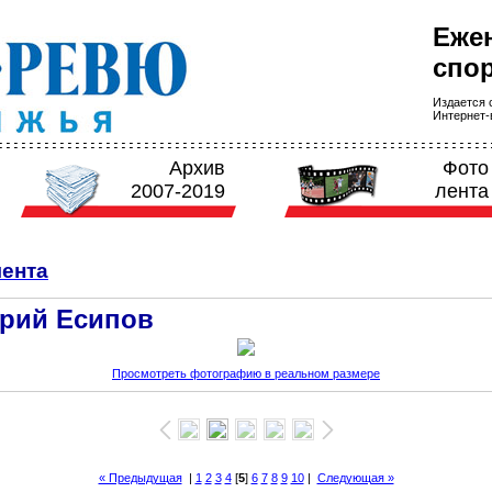
Еже
спор
Издается с
Интернет-в
Архив
Фото
2007-2019
лента
ента
рий Есипов
Просмотреть фотографию в реальном размере
« Предыдущая
|
1
2
3
4
[
5
]
6
7
8
9
10
|
Следующая »