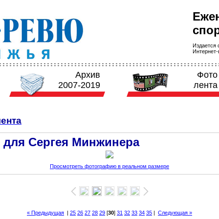
Еже
спор
Издается с
Интернет-в
Архив
Фото
2007-2019
лента
ента
 для Сергея Минжинера
Просмотреть фотографию в реальном размере
« Предыдущая
|
25
26
27
28
29
[
30
]
31
32
33
34
35
|
Следующая »