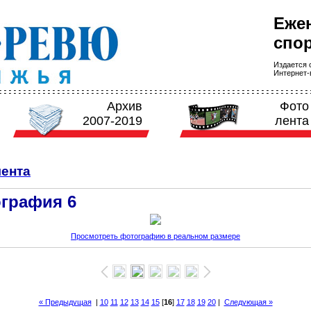
Еже
спор
Издается с
Интернет-в
Архив
Фото
2007-2019
лента
ента
графия 6
Просмотреть фотографию в реальном размере
« Предыдущая
|
10
11
12
13
14
15
[
16
]
17
18
19
20
|
Следующая »