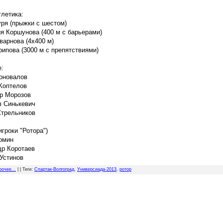
тлетика:
ря (прыжки с шестом)
я Коршунова (400 м с барьерами)
варнова (4х400 м)
ипова (3000 м с препятствиями)
:
оновалов
Коптелов
р Морозов
в Синькевич
Стрельников
игроки "Ротора"
)
омин
р Коротаев
Устинов
рочее...
| |
Теги
:
Спартак-Волгоград
,
Универсиада-2013
,
ротор