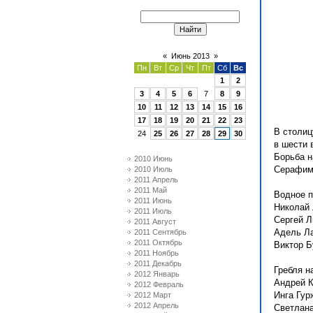
«
Июнь 2013
»
Пн
Вт
Ср
Чт
Пт
Сб
Вс
1
2
3
4
5
6
7
8
9
10
11
12
13
14
15
16
17
18
19
20
21
22
23
В столиц
24
25
26
27
28
29
30
в шести 
Борьба н
2010 Июнь
Серафим
2010 Июль
2011 Апрель
2011 Май
Водное п
2011 Июнь
Николай 
2011 Июль
Сергей Л
2011 Август
Адель Л
2011 Сентябрь
2011 Октябрь
Виктор Б
2011 Ноябрь
2011 Декабрь
Гребля н
2012 Январь
Андрей К
2012 Февраль
Инга Гур
2012 Март
2012 Апрель
Светлана