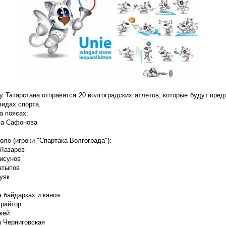
у Татарстана отправятся 20 волгоградских атлетов, которые будут пре
видах спорта.
а поясах:
а Сафонова
оло (игроки "Спартака-Волгограда"):
Лазарев
исунов
атыпов
уяк
а байдарках и каноэ:
райтор
жей
 Черниговская