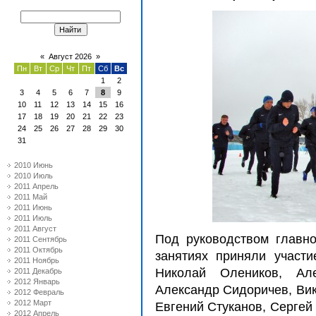
«
Август 2026
»
Пн
Вт
Ср
Чт
Пт
Сб
Вс
1
2
3
4
5
6
7
8
9
10
11
12
13
14
15
16
17
18
19
20
21
22
23
24
25
26
27
28
29
30
31
2010 Июнь
2010 Июль
2011 Апрель
2011 Май
2011 Июнь
2011 Июль
2011 Август
Под руководством главн
2011 Сентябрь
2011 Октябрь
занятиях приняли участ
2011 Ноябрь
Николай Олеников, Ал
2011 Декабрь
2012 Январь
Александр Сидоричев, Вик
2012 Февраль
2012 Март
Евгений Стуканов, Сергей
2012 Апрель