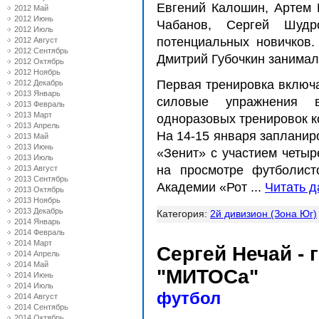
Евгений Калошин, Артем 
2012 Май
2012 Июнь
Чабанов, Сергей Шуд
2012 Июль
потенциальных новичков
2012 Август
2012 Сентябрь
Дмитрий Губочкин занимал
2012 Октябрь
2012 Ноябрь
Первая тренировка включ
2012 Декабрь
2013 Январь
силовые упражнения 
2013 Февраль
2013 Март
одноразовых тренировок к
2013 Апрель
На 14-15 января запланир
2013 Май
2013 Июнь
«Зенит» с участием четы
2013 Июль
на просмотре футболис
2013 Август
2013 Сентябрь
Академии «Рот
...
Читать д
2013 Октябрь
2013 Ноябрь
2013 Декабрь
Категория:
2й дивизион (Зона Юг)
2014 Январь
2014 Февраль
2014 Март
Сергей Нечай -
2014 Апрель
2014 Май
"МИТОСа"
2014 Июнь
2014 Июль
футбол
2014 Август
2014 Сентябрь
2014 Октябрь