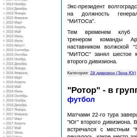
2014 Ноябрь
Экс-президент волгоград
2014 Декабрь
на должность генерал
2015 Январь
2015 Февраль
"МИТОСа".
2015 Март
2015 Апрель
Тем временем клуб
2015 Май
2015 Июнь
тренером команды А
2015 Июль
2015 Август
наставником волжской "
2015 Сентябрь
"МИТОС" занял шестое 
2015 Октябрь
2015 Ноябрь
второго дивизиона.
2015 Декабрь
2016 Январь
Категория:
2й дивизион (Зона Юг)
2016 Февраль
2016 Март
2016 Апрель
2016 Май
"Ротор" - в гру
2016 Июнь
2016 Октябрь
футбол
2016 Ноябрь
2016 Декабрь
2017 Январь
Матчами 22-го тура заве
2017 Февраль
2017 Март
"Юг" второго дивизиона. 
2017 Апрель
2017 Май
встречался с местным "
2017 Июнь
решалось, какое место за