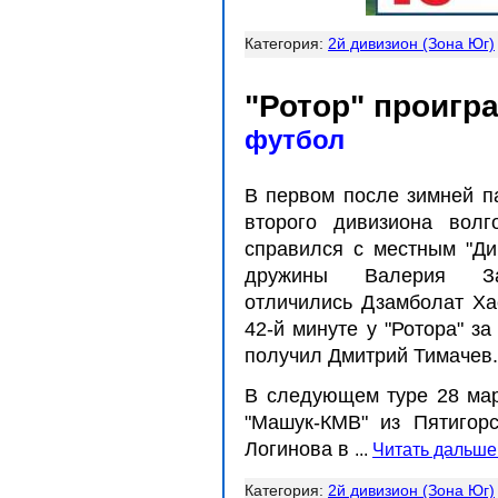
Категория:
2й дивизион (Зона Юг)
"Ротор" проигр
футбол
В первом после зимней па
второго дивизиона волг
справился с местным "Ди
дружины Валерия За
отличились Дзамболат Ха
42-й минуте у "Ротора" з
получил Дмитрий Тимачев.
В следующем туре 28 мар
"Машук-КМВ" из Пятигор
Логинова в
...
Читать дальше
Категория:
2й дивизион (Зона Юг)