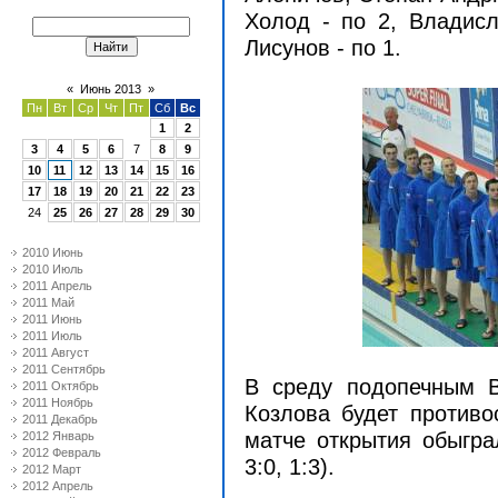
Холод - по 2, Владисл
Лисунов - по 1.
«
Июнь 2013
»
Пн
Вт
Ср
Чт
Пт
Сб
Вс
1
2
3
4
5
6
7
8
9
10
11
12
13
14
15
16
17
18
19
20
21
22
23
24
25
26
27
28
29
30
2010 Июнь
2010 Июль
2011 Апрель
2011 Май
2011 Июнь
2011 Июль
2011 Август
2011 Сентябрь
В среду подопечным 
2011 Октябрь
2011 Ноябрь
Козлова будет противо
2011 Декабрь
матче открытия обыграл
2012 Январь
2012 Февраль
3:0, 1:3).
2012 Март
2012 Апрель