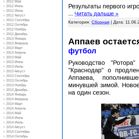
2012 Май
Результаты первого игр
2012 Июнь
2012 Июль
...
Читать дальше »
2012 Август
2012 Сентябрь
Категория:
Сборная
| Дата:
11.06.
2012 Октябрь
2012 Ноябрь
2012 Декабрь
2013 Январь
Аппаев остаетс
2013 Февраль
2013 Март
футбол
2013 Апрель
2013 Май
Руководство "Ротора
2013 Июнь
2013 Июль
"Краснодар" о продл
2013 Август
2013 Сентябрь
Аппаева, пополнивше
2013 Октябрь
минувшей зимой. Новое
2013 Ноябрь
2013 Декабрь
на один сезон.
2014 Январь
2014 Февраль
2014 Март
2014 Апрель
2014 Май
2014 Июнь
2014 Июль
2014 Август
2014 Сентябрь
2014 Октябрь