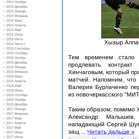
2014 Ноябрь
2014 Декабрь
2015 Январь
2015 Февраль
2015 Март
2015 Апрель
2015 Май
2015 Июнь
2015 Июль
Хызыр Аппае
2015 Август
2015 Сентябрь
2015 Октябрь
Тем временем стало 
2015 Ноябрь
2015 Декабрь
продлевать контракт
2016 Январь
Хинчаговым, который пр
2016 Февраль
2016 Март
матчей. Напомним, что
2016 Апрель
Валерия Бурлаченко пе
2016 Май
2016 Июнь
из новочеркасского "МИ
2016 Октябрь
2016 Ноябрь
2016 Декабрь
Таким образом, помимо Х
2017 Январь
2017 Февраль
Александр Малышев, 
2017 Март
нападающий Сергей Шум
2017 Апрель
2017 Май
защ
...
Читать дальше »
2017 Июнь
2017 Июль