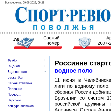
Воскресенье, 09.08.2026, 08:29
Свежий
А
номер
2007-
Футбол
Россияне старт
Гандбол
водное поло
Водное поло
Баскетбол
11 июня в Челябинск
Легкая атлетика
лиги по водному поло.
Плавание
сборная России добила
Прочее...
Бразилии со счетом 13:
Персоны
российской дружины 
Конкурс знатоков
Аленичев, Степан Андр