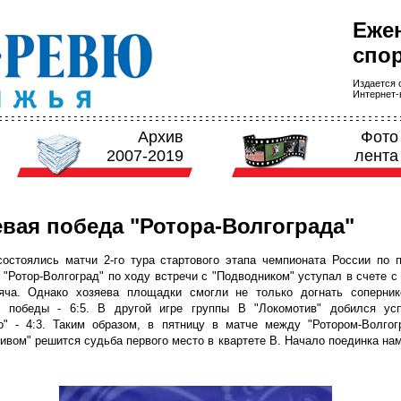
Еже
спор
Издается с
Интернет-в
Архив
Фото
2007-2019
лента
вая победа "Ротора-Волгограда"
остоялись матчи 2-го тура стартового этапа чемпионата России по 
 "Ротор-Волгоград" по ходу встречи с "Подводником" уступал в счете с
яча. Однако хозяева площадки смогли не только догнать соперник
я победы - 6:5. В другой игре группы B "Локомотив" добился ус
о" - 4:3. Таким образом, в пятницу в матче между "Ротором-Волгог
ивом" решится судьба первого место в квартете B. Начало поединка на