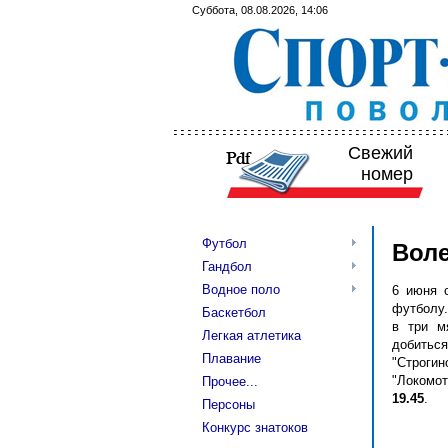
Суббота, 08.08.2026, 14:06
Свежий
номер
Футбол
Воле
Гандбол
Водное поло
6 июня с
футболу.
Баскетбол
в три м
Легкая атлетика
добитьс
Плавание
"Строгин
"Локомот
Прочее...
19.45
.
Персоны
Конкурс знатоков