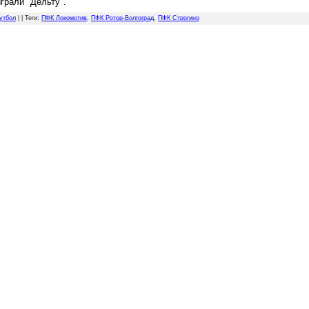
играли "Дельту".
утбол
| |
Теги
:
ПФК Локомотив
,
ПФК Ротор-Волгоград
,
ПФК Строгино