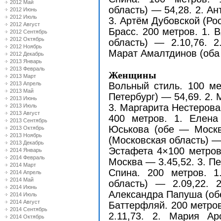
2012 Май
область) — 54,28. 2. А
2012 Июнь
2012 Июль
3. Артём Дубовской (Ро
2012 Август
Брасс. 200 метров. 1. 
2012 Сентябрь
2012 Октябрь
область) — 2.10,76. 2
2012 Ноябрь
Марат Амалтдинов (оба
2012 Декабрь
2013 Январь
2013 Февраль
Женщины
2013 Март
2013 Апрель
Вольный стиль. 100 ме
2013 Май
Петербург) — 54,69. 2.
2013 Июнь
3. Маргарита Нестерова
2013 Июль
2013 Август
400 метров. 1. Елена
2013 Сентябрь
Юськова (обе — Москв
2013 Октябрь
2013 Ноябрь
(Московская область) —
2013 Декабрь
Эстафета 4×100 метров.
2014 Январь
2014 Февраль
Москва — 3.45,52. 3. Пе
2014 Март
Спина. 200 метров. 1
2014 Апрель
2014 Май
область) — 2.09,22. 
2014 Июнь
Александра Папуша (об
2014 Июль
2014 Август
Баттерфляй. 200 метров
2014 Сентябрь
2.11,73. 2. Мария А
2014 Октябрь