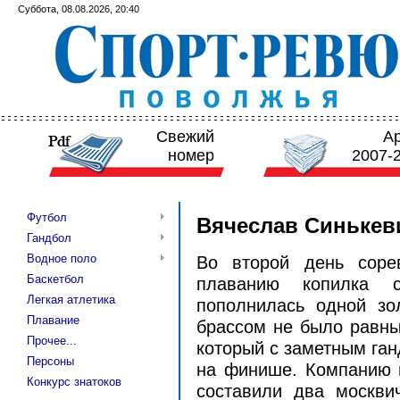
Суббота, 08.08.2026, 20:40
Свежий
А
номер
2007-
Футбол
Вячеслав Синькеви
Гандбол
Водное поло
Во второй день соре
Баскетбол
плаванию копилка с
Легкая атлетика
пополнилась одной зо
Плавание
брассом не было равных
Прочее...
который с заметным га
Персоны
на финише. Компанию в
Конкурс знатоков
составили два москвич