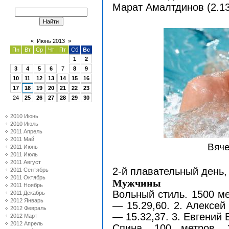
Марат Амалтдинов (2.13
«
Июнь 2013
»
Пн
Вт
Ср
Чт
Пт
Сб
Вс
1
2
3
4
5
6
7
8
9
10
11
12
13
14
15
16
17
18
19
20
21
22
23
24
25
26
27
28
29
30
2010 Июнь
2010 Июль
2011 Апрель
2011 Май
Вяче
2011 Июнь
2011 Июль
2011 Август
2-й плавательный день
2011 Сентябрь
2011 Октябрь
Мужчины
2011 Ноябрь
Вольный стиль. 1500 ме
2011 Декабрь
2012 Январь
— 15.29,60. 2. Алексей
2012 Февраль
— 15.32,37. 3. Евгений 
2012 Март
2012 Апрель
Спина. 100 метров. 