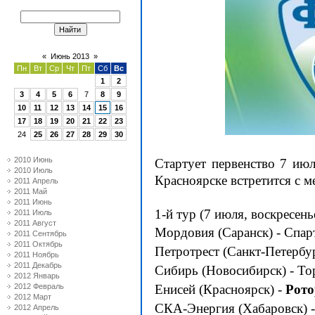
«
Июнь 2013
»
Пн
Вт
Ср
Чт
Пт
Сб
Вс
1
2
3
4
5
6
7
8
9
10
11
12
13
14
15
16
17
18
19
20
21
22
23
24
25
26
27
28
29
30
2010 Июнь
Стартует первенство 7 июл
2010 Июль
Красноярске встретится с м
2011 Апрель
2011 Май
2011 Июнь
1-й тур (7 июля, воскресень
2011 Июль
2011 Август
Мордовия (Саранск) - Спар
2011 Сентябрь
2011 Октябрь
Петротрест (Санкт-Петербур
2011 Ноябрь
2011 Декабрь
Сибирь (Новосибирск) - Т
2012 Январь
2012 Февраль
Енисей (Красноярск) -
Рото
2012 Март
СКА-Энергия (Хабаровск) -
2012 Апрель