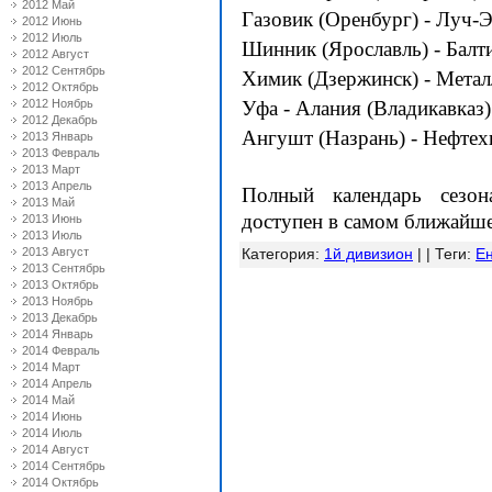
2012 Май
Газовик (Оренбург) - Луч-
2012 Июнь
2012 Июль
Шинник (Ярославль) - Балт
2012 Август
2012 Сентябрь
Химик (Дзержинск) - Метал
2012 Октябрь
2012 Ноябрь
Уфа - Алания (Владикавказ)
2012 Декабрь
Ангушт (Назрань) - Нефте
2013 Январь
2013 Февраль
2013 Март
2013 Апрель
Полный календарь сезон
2013 Май
доступен в самом ближайш
2013 Июнь
2013 Июль
2013 Август
Категория
:
1й дивизион
| |
Теги
:
Ен
2013 Сентябрь
2013 Октябрь
2013 Ноябрь
2013 Декабрь
2014 Январь
2014 Февраль
2014 Март
2014 Апрель
2014 Май
2014 Июнь
2014 Июль
2014 Август
2014 Сентябрь
2014 Октябрь