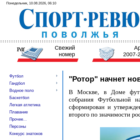
Понедельник, 10.08.2026, 06:10
Свежий
А
номер
2007-
Футбол
"Ротор" начнет но
Гандбол
Водное поло
В Москве, в Доме футб
Баскетбол
собрания Футбольной н
Легкая атлетика
сформирован и утвержден
Плавание
второго по значимости ро
Прочее...
Персоны
Конкурс знатоков