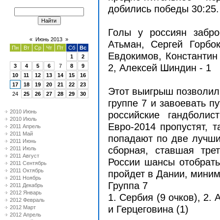
добились победы 30:25
Голы у россиян забр
«
Июнь 2013
»
Атьман, Сергей Горбо
Пн
Вт
Ср
Чт
Пт
Сб
Вс
Евдокимов, Константин
1
2
2, Алексей Шиндин - 1
3
4
5
6
7
8
9
10
11
12
13
14
15
16
17
18
19
20
21
22
23
Этот выигрыш позволил 
24
25
26
27
28
29
30
группе 7 и завоевать п
2010 Июнь
российские гандболис
2010 Июль
Евро-2014 пропустят, т
2011 Апрель
2011 Май
попадают по две лучши
2011 Июнь
сборная, ставшая тре
2011 Июль
2011 Август
России шансы отобрать
2011 Сентябрь
2011 Октябрь
пройдет в Дании, мини
2011 Ноябрь
Группа 7
2011 Декабрь
2012 Январь
1. Сербия (9 очков), 2. 
2012 Февраль
и Герцеговина (1)
2012 Март
2012 Апрель