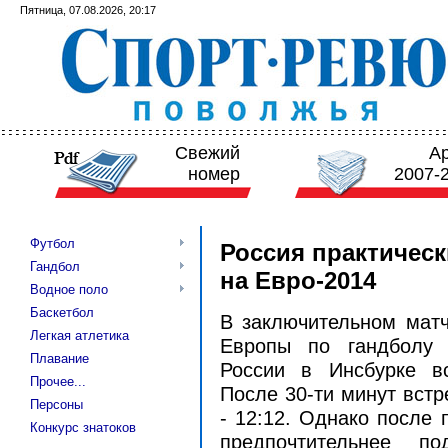
Пятница, 07.08.2026, 20:17
Свежий
А
номер
2007-
Футбол
Россия практичес
Гандбол
на Евро-2014
Водное поло
Баскетбол
В заключительном матч
Легкая атлетика
Европы по гандболу 
Плавание
России в Инсбурке в
Прочее...
После 30-ти минут встр
Персоны
- 12:12. Однако после 
Конкурс знатоков
предпочтительнее п