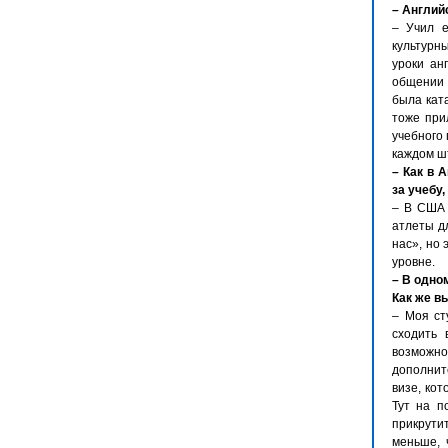
– Англий
– Учил е
культурн
уроки ан
общении 
была кат
тоже при
учебного 
каждом шт
– Как в 
за учебу,
– В США 
атлеты дл
нас», но 
уровне.
– В одно
Как же в
– Моя ст
сходить 
возможн
дополнит
визе, ко
Тут на п
прикрутит
меньше, 