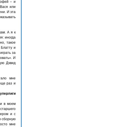
рофей – и
 Вася или
ни. И эта
оказывать
ам. А я к
я: иногда
но, такое
 Блатту и
играть за
овать». И
рую Дэвид
стало мне
еще раз и
суперлиги
 и в моем
 старшего
нером и с
ю сборную
росто мне