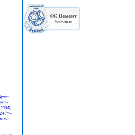
бурге.
нкт-
2004),
-Грейт»
расные