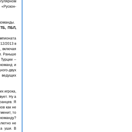
гулярном
«Рускон-
 команды.
ТБ, ПБЛ,
емпионата
12/2013 в
, включая
л. Раньше
 Турции –
 команд и
ого-двух
я ведущих
х игрока,
ует. Ну а
ранцев. Я
ов как не
тменит, то
 команду?
олютно не
за уши. В