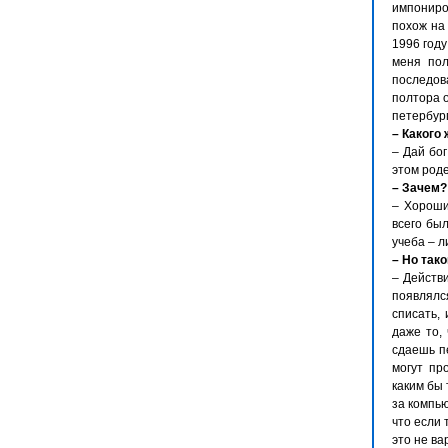
импониро
похож на
1996 год
меня пол
последов
полтора о
петербург
– Какого
– Дай бог
этом роде
– Зачем?
– Хороши
всего был
учеба – 
– Но так
– Действи
появлялс
списать,
даже то,
сдаешь п
могут пр
каким бы 
за компь
что если 
это не ва