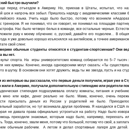
ский быстро выучили?
ще перед отъездом в Америку. Но, приехав в Штаты, испытал, что на
ый шок и напрочь все забыл. Пришлось наряду с академическими классами 
глийского языка. Учить надо было быстро, потому что возникли нАедора
с тренером. Я не понимал, что он говорит, не понимал на площадке партнер
астрофа. Нас было четверо белых в команде, все остальные черные. Естеств
ложили руку к моему обучению: о, русский, давайте его подколем… В общем
года я уже довольно хорошо изъяснялся на английском, а точнее американско
ате свой сленг.
Америке обычные студенты относятся к студентам-спортсменам? Они ве
 а вы нет.
культ спорта. На игры университетских команд собирается по 5–7 тысяч 
я них кумиры. Конечно, иногда однокурсники могут сказать: «Ты существуеш
это в шутку. В основном они хотят дружить: ведь ты же звезда, пусть и на ст
м из интервью вы рассказали, что первые деньги получили, играя уже в Ст
ы жили в Америке, получали дополнительную стипендию или родители по
уденческая стипендия подразумевала оплату комнаты, питания и учебник
в кино или кафе, денег реально не было. Мама, конечно, очень переж
ости присылать деньги из России у родителей не было. Приходилос
ельный заработок, но тут возникала другая проблема. Я находился в США п
торая не давала права официально устроиться на работу. Надо было извора
омощь приходили знакомые, которым надо было, например, переехать и
ь. Тогда, конечно, звали меня, потому что большой, потому что свой, а запла
чем обычным рабочим. А летом я делал спортивные лагеря для детей.