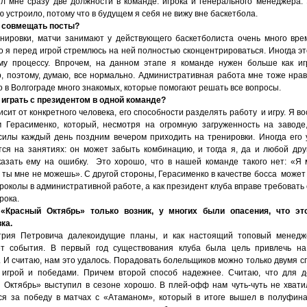
л мне сразу две должности в команде: игрока и генерального менеджера.
 устроило, потому что в будущем я себя не вижу вне баскетбола.
 совмещать посты?
енировки, матчи занимают у действующего баскетболиста очень много вре
то я перед игрой стремлюсь на ней полностью сконцентрироваться. Иногда э
му процессу. Впрочем, на данном этапе я команде нужен больше как иг
, поэтому, думаю, все нормально. Административная работа мне тоже нрав
о в Волгограде много знакомых, которые помогают решать все вопросы.
 играть с президентом в одной команде?
исит от конкретного человека, его способности разделять работу и игру. Я 
 Герасименко, который, несмотря на огромную загруженность на заводе
силы каждый день поздним вечером приходить на тренировки. Иногда его 
тся на занятиях: он может забыть комбинацию, и тогда я, да и любой друг
казать ему на ошибку. Это хорошо, что в нашей команде такого нет: «Я 
а ты мне не можешь». С другой стороны, Герасименко в качестве босса может
роколы в административной работе, а как президент клуба вправе требовать 
рока.
«Красный Октябрь» только возник, у многих были опасения, что это
ка.
рия Петровича далекоидущие планы, и как настоящий топовый менедж
т события. В первый год существования клуба была цель привлечь на
. И считаю, нам это удалось. Порадовать болельщиков можно только двумя с
 игрой и победами. Причем второй способ надежнее. Считаю, что для 
 Октябрь» выступил в сезоне хорошо. В плей-офф нам чуть-чуть не хвати
ся за победу в матчах с «Атаманом», который в итоге вышел в полуфина