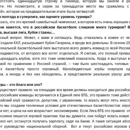
 отстоять одиннадцатую строчку в таблице, которую мы заняли в ре
ате. Но посмотрите, в серии за тринадцатое место мы сражались с 
й», которая на предварительном этапе была четвертой!
в полгода в суперлиге, как оцените уровень турнира?
азать, что это крепкий самобытный чемпионат, в котором есть очень хорошие
не кажется, что в российском баскетболе слишком много турниров? В
а, высшая лига, Кубок страны…
сный вопрос. Может, с вами и соглашусь. Ведь отказались в хоккее от ч
оздали КХЛ, разыгрывают Кубок Гагарина, и вроде все довольны. В сезоне-20
ональной баскетбольной лиге выступало всего девять команд со всей России
ладивосток, от которого все хотят отделаться. Я считаю, это полный прова
ырнадцать клубов, хотя это тоже невеликий показатель. Когда я выступал в
кой по сравнению с Россией страной, – там было шестнадцать топовых
 к баскетболу просто огромный. Малобюджетные клубы покупали одн
ов, а иногда и без них обходились, и представляли реальную угрозу дл
еры – это благо или зло?
уществует правило: на площадке все время должны находиться два российски
российские команды встречаются в Единой лиге ВТБ, это правило тоже действ
ийский клуб сражается, допустим, с украинским, то играть могут пять иност
что мы создаем тепличные условия для отечественных баскетболистов: игрок
 и нет, а цена на них возрастает несоизмеримо. Если Лига ВТБ это правило о
ссияне лишатся игровой практики. Как вы думаете, они пойдут искать новую
его нет, останутся получать зарплату, сидя на банке. А такая ситуация абс
ет руководство национальной сборной. Вот и тянут российских игроков 