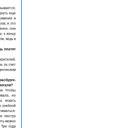
зывается,
брать еще
зумения в
ов, и это
енно, они
, к концу
м, ведь в
дь платят
зрителей,
ь за счет
уденческом
расбурге.
могали?
ов. Чтобы
ивала, но
ь искать
о учебной
чиваться.
ли люстру
тить можно
 Три года