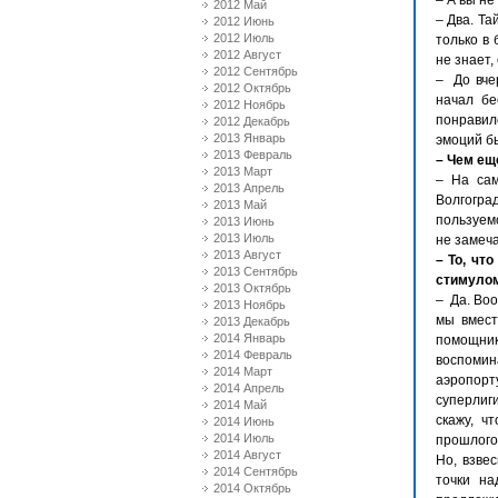
– А вы не
2012 Май
– Два. Та
2012 Июнь
2012 Июль
только в
2012 Август
не знает,
2012 Сентябрь
– До вче
2012 Октябрь
начал бе
2012 Ноябрь
понравило
2012 Декабрь
2013 Январь
эмоций бы
2013 Февраль
– Чем ещ
2013 Март
– На сам
2013 Апрель
Волгогра
2013 Май
пользуем
2013 Июнь
2013 Июль
не замеч
2013 Август
– То, чт
2013 Сентябрь
стимулом
2013 Октябрь
– Да. Воо
2013 Ноябрь
мы вмест
2013 Декабрь
2014 Январь
помощник
2014 Февраль
воспомин
2014 Март
аэропорт
2014 Апрель
суперлиг
2014 Май
скажу, ч
2014 Июнь
2014 Июль
прошлого
2014 Август
Но, взве
2014 Сентябрь
точки на
2014 Октябрь