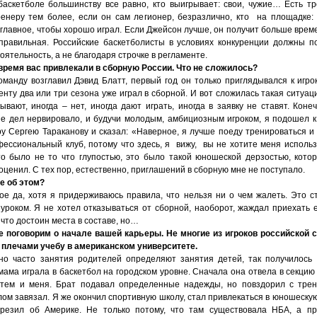
баскетболе большинству все равно, кто выигрывает: свои, чужие… Есть т
ренеру тем более, если он сам легионер, безразлично, кто на площадке:
главное, чтобы хорошо играл. Если Джейсон лучше, он получит больше време
правильная. Российские баскетболисты в условиях конкуренции должны п
оятельность, а не благодаря строчке в регламенте.
 время вас привлекали в сборную России. Что не сложилось?
оманду возглавил Дэвид Блатт, первый год он только приглядывался к игрок
нту два или три сезона уже играл в сборной. И вот сложилась такая ситуаци
вают, иногда – нет, иногда дают играть, иногда в заявку не ставят. Конеч
е дел нервировало, и будучи молодым, амбициозным игроком, я подошел к
у Сергею Тараканову и сказал: «Наверное, я лучше поеду тренироваться и 
фессиональный клуб, потому что здесь, я вижу, вы не хотите меня использ
то было не то что глупостью, это было такой юношеской дерзостью, кото
оценил. С тех пор, естественно, приглашений в сборную мне не поступало.
е об этом?
ое да, хотя я придерживаюсь правила, что нельзя ни о чем жалеть. Это 
уроком. Я не хотел отказываться от сборной, наоборот, жаждал приехать 
 что достоин места в составе, но…
е поговорим о начале вашей карьеры. Не многие из игроков российской 
 плечами учебу в американском университете.
но часто занятия родителей определяют занятия детей, так получилось
мама играла в баскетбол на городском уровне. Сначала она отвела в секцию
атем и меня. Брат подавал определенные надежды, но повздорил с тре
лом завязал. Я же окончил спортивную школу, стал привлекаться в юношеску
грезил об Америке. Не только потому, что там существовала НБА, а п