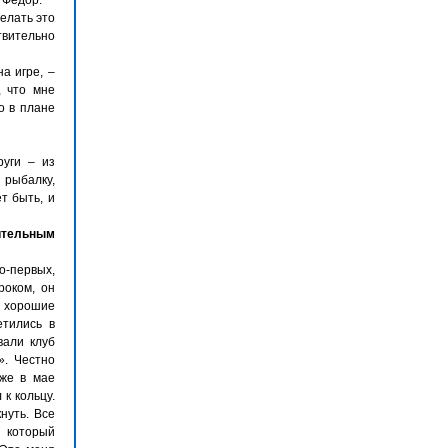
 Федор.
делать это
твительно
а игре, –
, что мне
но в плане
руги – из
 рыбалку,
т быть, и
нительным
о-первых,
роком, он
ь хорошие
етились в
вали клуб
». Честно
 же в мае
к кольцу.
нуть. Все
, который