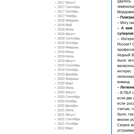
удалось
2017 Август
чемпион
2017 Сентябрь
2017 Октябрь
Мордовие
2017 Ноябрь
– Поигра
2018 Февраль
– Могу ск
2018 Май
– А вам 
2018 Июль
суперлиг
2018 Август
2018 Сентябрь
– Интере
2018 Октябрь
России? С
2019 Февраль
професси
2019 Июнь
бедный В
2019 Июль
было чет
2019 Август
2019 Сентябрь
малюсень
2019 Октябрь
интерес
2019 Декабрь
легионер
2020 Февраль
команд.
2020 Март
– Легион
2020 Июнь
2020 Август
– В ПБЛ с
2020 Сентябрь
если две 
2020 Ноябрь
если росс
2020 Декабрь
считаю, 
2021 Июль
было, так
2021 Август
2021 Сентябрь
многие ро
2021 Октябрь
Скорее вс
2022 Март
устраива