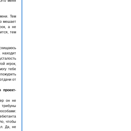
 Это меня
мени. Тем
то мешает
рок, а не
ится, тем
восхищаюсь
, находит
усталость
ой игрок,
могу тебе
 пожурить
отдачи от
 проект-
ер он не
 трибуны
пособами:
дебютанта
ло, чтобы
л. Да, не