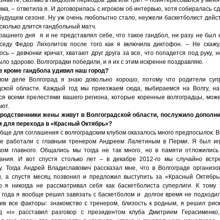
 знаете, сколько в гандболе периодов: два или три? – поинтересовался у меня
йма, – ответила я. И договорилась с игроком об интервью, хотя собиралась с
 будущем сезоне. Ну уж очень любопытно стало, неужели баскетболист дейс
 сколько длится гандбольный матч.
рашнего дня я и не представлял себе, что такое гандбол, ни разу не был н
седу Федор Лихолитов после того как я включила диктофон. – Не скажу
сь – девчонки кричат, хватают друг друга за все, что попадется под руку, 
ло здорово. Волгоградки победили, и я их с этим искренне поздравляю.
е кроме гандбола удивил наш город?
ом деле Волгоград я знаю довольно хорошо, потому что родители суп
дской области. Каждый год мы приезжаем сюда, выбираемся на Волгу, на
ся всеми прелестями вашего региона, которые коренные волгоградцы, може
ают.
о родственники жены живут в Волгоградской области, послужило допол
 для перехода в «Красный Октябрь»?
бще для соглашения с волгоградским клубом оказалось много предпосылок. В
е работали с главным тренером Андреем Лалетиным в Перми. Я был иг
ом главного. Общались мы тогда не так много, но в памяти отложилис
ания. И вот спустя столько лет – в декабре 2012-го мы случайно встр
у. Тогда Андрей Владиславович рассказал мне, что в Волгограде организо
и, а спустя месяц позвонил и предложил выступить за «Красный Октябрь
то я никогда не рассматривал себя как баскетболиста суперлиги. К тому
 года я вообще решил завязать с баскетболом и долгое время не подходил 
сив все факторы: знакомство с тренером, близость к родным, я решил риск
д «i» расставил разговор с президентом клуба Дмитрием Герасименко