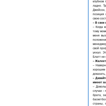
клубном 
ладно. Т
Джейсон, 
позиция 
свою сост
– В свое
– Когда к
тому моме
меня вызы
положени
менеджер
свой про
уехал. Э
Блатт не 
– Жалеет
– Наверн
хорошим 
доказать,
– Давайт
имеют за
– Доволь
случае – 
брата, з
баскетбо
страны, 