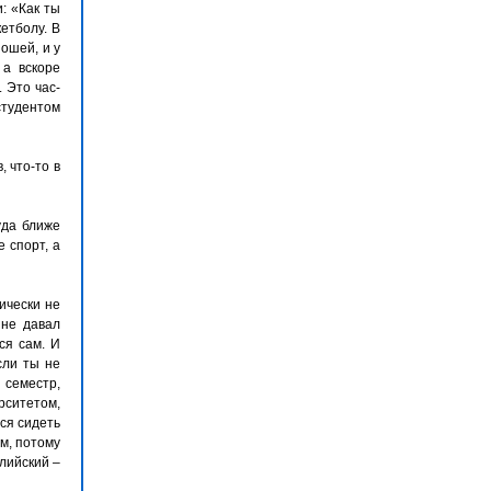
: «Как ты
етболу. В
ошей, и у
 а вскоре
 Это час-
студентом
 что-то в
уда ближе
 спорт, а
тически не
 не давал
ся сам. И
сли ты не
 семестр,
рситетом,
ся сидеть
м, потому
лийский –