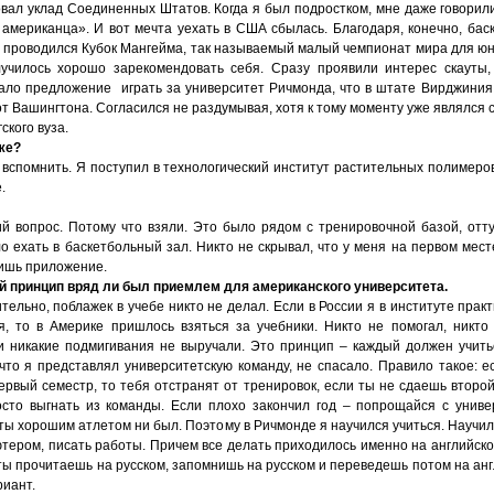
вал уклад Соединенных Штатов. Когда я был подростком, мне даже говорили
 американца». И вот мечта уехать в США сбылась. Благодаря, конечно, баск
у проводился Кубок Мангейма, так называемый малый чемпионат мира для юн
училось хорошо зарекомендовать себя. Сразу проявили интерес скауты,
ало предложение играть за университет Ричмонда, что в штате Вирджиния.
т Вашингтона. Согласился не раздумывая, хотя к тому моменту уже являлся 
ского вуза.
 же?
 вспомнить. Я поступил в технологический институт растительных полимеров,
.
й вопрос. Потому что взяли. Это было рядом с тренировочной базой, отт
о ехать в баскетбольный зал. Никто не скрывал, что у меня на первом месте
лишь приложение.
ой принцип вряд ли был приемлем для американского университета.
тельно, поблажек в учебе никто не делал. Если в России я в институте прак
я, то в Америке пришлось взяться за учебники. Никто не помогал, никто
 и никакие подмигивания не выручали. Это принцип – каждый должен учить
 что я представлял университетскую команду, не спасало. Правило такое: е
ервый семестр, то тебя отстранят от тренировок, если ты не сдаешь второй
осто выгнать из команды. Если плохо закончил год – попрощайся с униве
ты хорошим атлетом ни был. Поэтому в Ричмонде я научился учиться. Научил
ютером, писать работы. Причем все делать приходилось именно на английско
ты прочитаешь на русском, запомнишь на русском и переведешь потом на анг
риант.