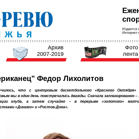
Еже
спор
Издается с
Интернет-в
Архив
Фото
2007-2019
лента
риканец" Федор Лихолитов
училось, что с центровым баскетбольного «Красного Октября»
вым мы в один день повстречались дважды. Сначала запланированно – 
нции клуба, а затем случайно – в перерыве «золотого» матч
стками «Динамо» и «Ростов-Дона».