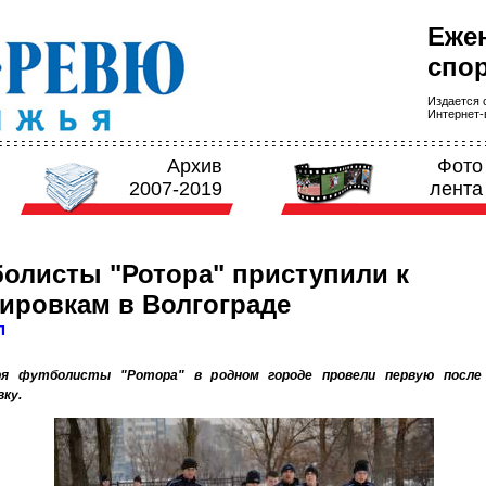
Еже
спор
Издается с
Интернет-в
Архив
Фото
2007-2019
лента
олисты "Ротора" приступили к
ировкам в Волгограде
л
ря футболисты "Ротора" в родном городе провели первую после
ку.