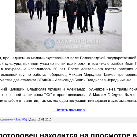
и, прошедшем на малом искусственном поле Волгоградской государственной
ой культуры, приняли участие почти все игроки, в том числе хавбек Иван 
 в воскресенье исполнилось 30 лет. После длительного восстановления 
 основной группе работал оборонец Михаил Меркулов. Такжев тренировке
участие два студента ВГАФКа – Александр Буяк и Владислав Чередниченко.
ений Калошин, Владислав Хрущак и Александр Трубников из-за травм пока
я к весенней части зоны "Юг" второго дивизиона. А Максим Гайдуков был о
м штабом от занятия, так как
молодой полузащитник сдавал в вузе экзамены.
...
Читать дальше »
й дивизион (Зона Юг)
| Дата:
12.01.2015
роторовец находится на просмотре в