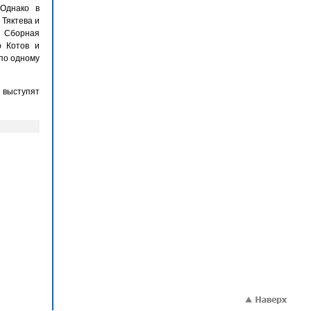
 Однако в
 Тяктева и
. Сборная
р Котов и
 по одному
 выступят