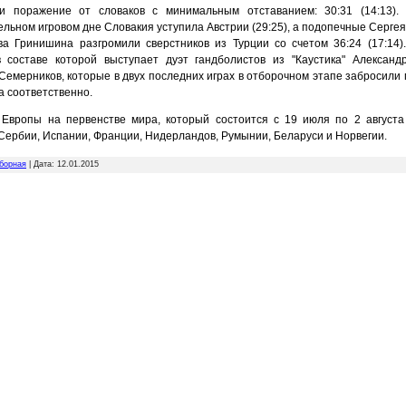
и поражение от словаков с минимальным отставанием: 30:31 (14:13).
льном игровом дне Словакия уступила Австрии (29:25), а подопечные Сергея
ва Гринишина разгромили сверстников из Турции со счетом 36:24 (17:14)
в составе которой выступает дуэт гандболистов из "Каустика" Александ
Семерников, которые в двух последних играх в отборочном этапе забросили
а соответственно.
 Европы на первенстве мира, который состоится с 19 июля по 2 августа
Сербии, Испании, Франции, Нидерландов, Румынии, Беларуси и Норвегии.
борная
| Дата:
12.01.2015