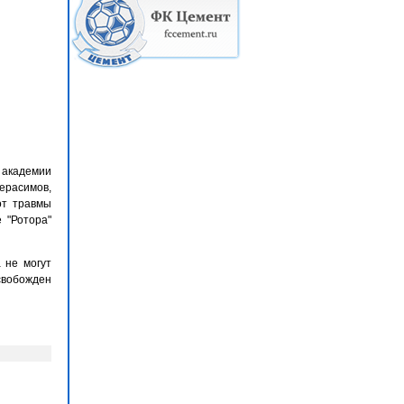
 академии
Герасимов,
от травмы
 "Ротора"
 не могут
свобожден