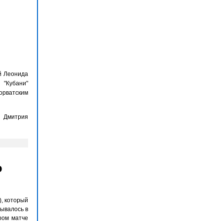
й Леонида
"Кубани"
хорватским
 Дмитрия
ю
), который
дывалось в
ром матче