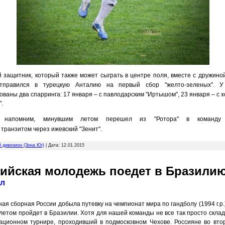
й защитник, который также может сыграть в центре поля, вместе с дружино
тправился
в турецкую Анталию на первый сбор "желто-зеленых". У 
ваны два спарринга: 17 января – с павлодарским "Иртышом", 23 января – с 
.
, напомним, минувшим летом перешел из "Ротора" в команду
транзитом через ижевский "Зенит".
й дивизион (Зона Юг)
| Дата:
12.01.2015
ийская молодежь поедет в Бразили
ол
я сборная России добыла путевку на чемпионат мира по гандболу (1994 г.р.
летом пройдет в Бразилии. Хотя для нашей команды не все так просто скла
ационном турнире, проходивший в подмосковном Чехове. Россияне во вто