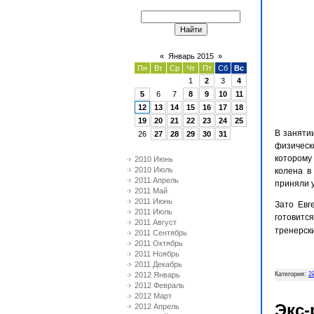
«
Январь 2015
»
Пн
Вт
Ср
Чт
Пт
Сб
Вс
1
2
3
4
5
6
7
8
9
10
11
12
13
14
15
16
17
18
19
20
21
22
23
24
25
В заняти
26
27
28
29
30
31
физическ
которому
2010 Июнь
2010 Июль
колена в
2011 Апрель
приняли 
2011 Май
2011 Июнь
Зато Евг
2011 Июль
готовитс
2011 Август
тренерски
2011 Сентябрь
2011 Октябрь
2011 Ноябрь
2011 Декабрь
2012 Январь
Категория:
2
2012 Февраль
2012 Март
Экс-
2012 Апрель