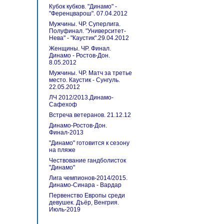
Кубок кубков. "Динамо" -
"Ференцварош". 07.04.2012
Мужчины. ЧР. Суперлига.
Полуфинал. "Университет-
Нева" - "Каустик".29.04.2012
Женщины. ЧР. Финал.
Динамо - Ростов-Дон.
8.05.2012
Мужчины. ЧР. Матч за третье
место. Каустик - Сунгуль.
22.05.2012
ЛЧ 2012/2013.Динамо-
Сафехоф
Встреча ветеранов. 21.12.12
Динамо-Ростов-Дон.
Финал-2013
"Динамо" готовится к сезону
на пляже
Чествование гандболисток
"Динамо"
Лига чемпионов-2014/2015.
Динамо-Синара - Вардар
Первенство Европы среди
девушек. Дъёр, Венгрия.
Июль-2019