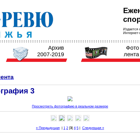
Еже
спор
Издается с
Интернет-в
Архив
Фото
2007-2019
лента
ента
графия 3
Просмотреть фотографию в реальном размере
« Предыдущая
|
1
2
[
3
]
4
5
|
Следующая »