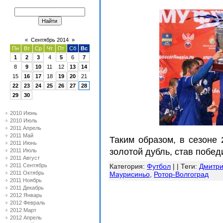
«
Сентябрь 2014
»
Пн
Вт
Ср
Чт
Пт
Сб
Вс
1
2
3
4
5
6
7
8
9
10
11
12
13
14
15
16
17
18
19
20
21
22
23
24
25
26
27
28
29
30
2010 Июнь
2010 Июль
2011 Апрель
2011 Май
Таким образом, в сезоне 
2011 Июнь
золотой дубль, став побед
2011 Июль
2011 Август
2011 Сентябрь
Категория
:
Футбол
| |
Теги
:
Дмитр
2011 Октябрь
Маурисиньо
,
Ротор-Волгоград
2011 Ноябрь
2011 Декабрь
2012 Январь
2012 Февраль
2012 Март
2012 Апрель