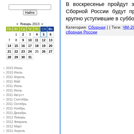
В воскресенье пройдут 
Сборной России будут пр
крупно уступившие в суббо
«
Январь 2013
»
Категория
:
Сборная
| |
Теги
:
ЧМ-20
Пн
Вт
Ср
Чт
Пт
Сб
Вс
сборная России
1
2
3
4
5
6
7
8
9
10
11
12
13
14
15
16
17
18
19
20
21
22
23
24
25
26
27
28
29
30
31
2010 Июнь
2010 Июль
2011 Апрель
2011 Май
2011 Июнь
2011 Июль
2011 Август
2011 Сентябрь
2011 Октябрь
2011 Ноябрь
2011 Декабрь
2012 Январь
2012 Февраль
2012 Март
2012 Апрель