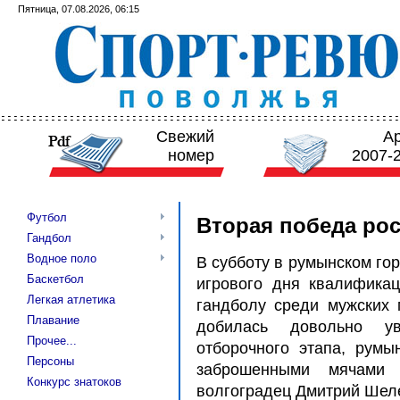
Пятница, 07.08.2026, 06:15
Свежий
А
номер
2007-
Футбол
Вторая победа ро
Гандбол
Водное поло
В субботу в румынском го
Баскетбол
игрового дня квалифика
Легкая атлетика
гандболу среди мужских
Плавание
добилась довольно у
Прочее...
отборочного этапа, румын
Персоны
заброшенными мячами 
Конкурс знатоков
волгоградец Дмитрий Шел