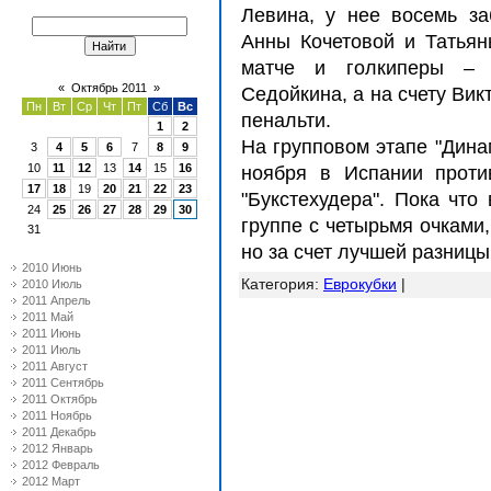
Левина, у нее восемь з
Анны Кочетовой и Татья
матче и голкиперы – 
«
Октябрь 2011
»
Седойкина, а на счету Ви
Пн
Вт
Ср
Чт
Пт
Сб
Вс
пенальти.
1
2
На групповом этапе "Дина
3
4
5
6
7
8
9
10
11
12
13
14
15
16
ноября в Испании проти
17
18
19
20
21
22
23
"Букстехудера". Пока что
24
25
26
27
28
29
30
группе с четырьмя очками,
31
но за счет лучшей разниц
2010 Июнь
Категория
:
Еврокубки
|
2010 Июль
2011 Апрель
2011 Май
2011 Июнь
2011 Июль
2011 Август
2011 Сентябрь
2011 Октябрь
2011 Ноябрь
2011 Декабрь
2012 Январь
2012 Февраль
2012 Март