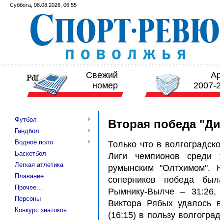
Суббота, 08.08.2026, 06:55
Свежий
А
номер
2007-
Футбол
Вторая победа "Ди
Гандбол
Водное поло
Только что в волгоградск
Баскетбол
Лиги чемпионов среди 
Легкая атлетика
румынским "Олтхимом". 
Плавание
соперников победа был
Прочее...
Рымнику-Вылче – 31:26,
Персоны
Виктора Рябых удалось в
Конкурс знатоков
(16:15) в пользу волгогра