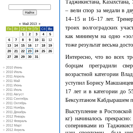
Таджикистана, Казахстана,
– вели спор за медали в дв
14–15 и 16–17 лет. Трен
«
Май 2013
»
троих волгоградских учас
Пн
Вт
Ср
Чт
Пт
Сб
Вс
1
2
3
4
5
как минимум на одно «зол
6
7
8
9
10
11
12
тоже результат весьма дост
13
14
15
16
17
18
19
20
21
22
23
24
25
26
Интересно, что во всех т
27
28
29
30
31
борцам преградили све
2010 Июнь
2010 Июль
возрастной категории Вла
2011 Апрель
2011 Май
уступил Борису Макшанцеву
2011 Июнь
2011 Июль
17 лет и в категории до
5
2011 Август
2011 Сентябрь
Бексултаном Кабдырашем п
2011 Октябрь
2011 Ноябрь
Выступление в Ростовской
2011 Декабрь
2012 Январь
кг
) начиналось прекрасно
2012 Февраль
соперниками из Таджикист
2012 Март
2012 Апрель
наш спортсмен был ничу