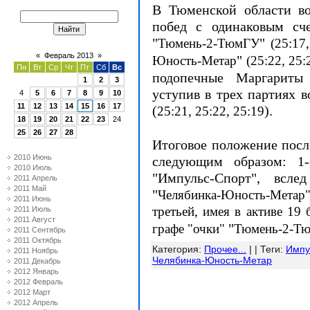
В Тюменской области во
побед с одинаковым сч
"
"
Тюмень-2-ТюмГУ
(25:17
«
Февраль 2013
»
"
Юность-Метар
(25:22, 25:
Пн
Вт
Ср
Чт
Пт
Сб
Вс
подопечные Маргариты
1
2
3
уступив в трех партиях в
4
5
6
7
8
9
10
11
12
13
14
15
16
17
(
).
25:21, 25:22, 25:19
18
19
20
21
22
23
24
25
26
27
28
Итоговое положение после
2010 Июнь
следующим образом: 1
2010 Июль
"Импульс-Спорт", всл
2011 Апрель
2011 Май
"
Челябинка-Юность-Метар"
2011 Июнь
третьей, имея в активе 19 
2011 Июль
2011 Август
"
графе "очки"
Тюмень-2-Т
2011 Сентябрь
2011 Октябрь
Категория
:
Прочее...
| |
Теги
:
Импу
2011 Ноябрь
Челябинка-Юность-Метар
2011 Декабрь
2012 Январь
2012 Февраль
2012 Март
2012 Апрель