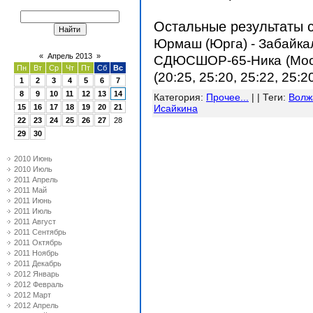
Остальные результаты 
Юрмаш (Юрга) - Забайкалка
«
Апрель 2013
»
СДЮСШОР-65-Ника (Москв
Пн
Вт
Ср
Чт
Пт
Сб
Вс
(20:25, 25:20, 25:22, 25:2
1
2
3
4
5
6
7
8
9
10
11
12
13
14
Категория
:
Прочее...
| |
Теги
:
Волж
15
16
17
18
19
20
21
Исайкина
22
23
24
25
26
27
28
29
30
2010 Июнь
2010 Июль
2011 Апрель
2011 Май
2011 Июнь
2011 Июль
2011 Август
2011 Сентябрь
2011 Октябрь
2011 Ноябрь
2011 Декабрь
2012 Январь
2012 Февраль
2012 Март
2012 Апрель