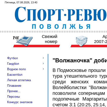
Пятница, 07.08.2026, 13:40
Свежий
А
номер
2007-
Футбол
"Волжаночка" доб
Гандбол
Водное поло
В Подмосковье прошли м
Баскетбол
тура
утешительного ту
Легкая атлетика
среди женских кома
Плавание
Волейболистки "Волжан
Прочее...
позволили соперницам в
Персоны
подопечные Маргарит
Конкурс знатоков
счетом 3:1 (
20:25, 25:14,