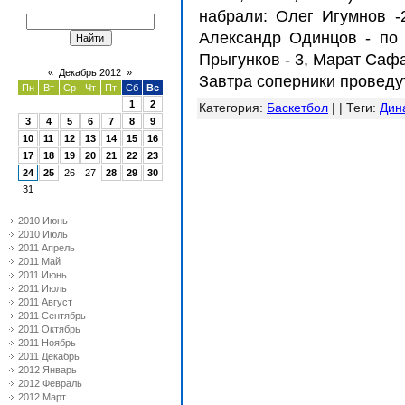
набрали: Олег Игумнов -
Александр Одинцов - по 
Прыгунков - 3, Марат Сафа
«
Декабрь 2012
»
Завтра соперники проведу
Пн
Вт
Ср
Чт
Пт
Сб
Вс
1
2
Категория
:
Баскетбол
| |
Теги
:
Дин
3
4
5
6
7
8
9
10
11
12
13
14
15
16
17
18
19
20
21
22
23
24
25
26
27
28
29
30
31
2010 Июнь
2010 Июль
2011 Апрель
2011 Май
2011 Июнь
2011 Июль
2011 Август
2011 Сентябрь
2011 Октябрь
2011 Ноябрь
2011 Декабрь
2012 Январь
2012 Февраль
2012 Март