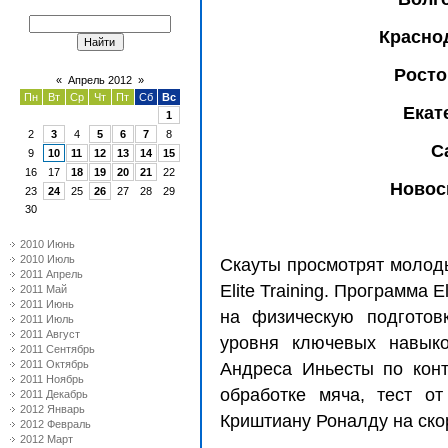
Краснод
Росто
«
Апрель 2012
»
Пн
Вт
Ср
Чт
Пт
Сб
Вс
Екат
1
2
3
4
5
6
7
8
С
9
10
11
12
13
14
15
16
17
18
19
20
21
22
Новос
23
24
25
26
27
28
29
30
2010 Июнь
2010 Июль
Скауты просмотрят молоды
2011 Апрель
Elite Training. Программа El
2011 Май
2011 Июнь
на физическую подготов
2011 Июль
2011 Август
уровня ключевых навыко
2011 Сентябрь
2011 Октябрь
Андреса Иньесты по кон
2011 Ноябрь
обработке мяча, тест о
2011 Декабрь
2012 Январь
Криштиану Роналду на ско
2012 Февраль
2012 Март