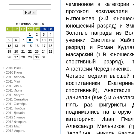
чемпионом в категории 
протокол возглавляли
Битюшкова (2-й юношеск
«
Октябрь 2015
»
юношеский разряд) и Эми
Пн
Вт
Ср
Чт
Пт
Сб
Вс
Золотые награды из Вол
1
2
3
4
ученики Светланы Хабл
5
6
7
8
9
10
11
12
13
14
15
16
17
18
разряд) и Роман Кудлае
19
20
21
22
23
24
25
Масарский (1-й юношеск
26
27
28
29
30
31
спортивный разряд), 
Анастасии Чередниченко.
2010 Июнь
2010 Июль
Четыре медали высшей 
2011 Апрель
2011 Май
воспитанники Екатер
2011 Июнь
спортивный), Анастасия
2011 Июль
2011 Август
Даниелян (КМС) и Анастас
2011 Сентябрь
Пять раз фигуристы
2011 Октябрь
2011 Ноябрь
поднимались на вторую 
2011 Декабрь
2012 Январь
категориях: Иван Пчел
2012 Февраль
Александр Мельников (т
2012 Март
2012 Апрель
Дерябина, Никита Вахр