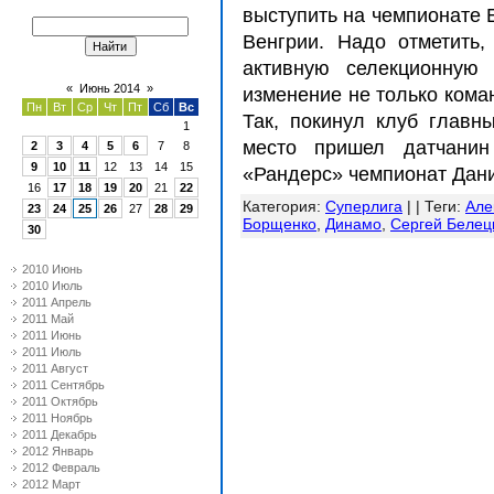
выступить на чемпионате 
Венгрии. Надо отметить,
активную селекционную 
«
Июнь 2014
»
изменение не только коман
Пн
Вт
Ср
Чт
Пт
Сб
Вс
Так, покинул клуб главн
1
место пришел датчани
2
3
4
5
6
7
8
9
10
11
12
13
14
15
«Рандерс» чемпионат Дани
16
17
18
19
20
21
22
Категория
:
Суперлига
| |
Теги
:
Але
23
24
25
26
27
28
29
Борщенко
,
Динамо
,
Сергей Белец
30
2010 Июнь
2010 Июль
2011 Апрель
2011 Май
2011 Июнь
2011 Июль
2011 Август
2011 Сентябрь
2011 Октябрь
2011 Ноябрь
2011 Декабрь
2012 Январь
2012 Февраль
2012 Март