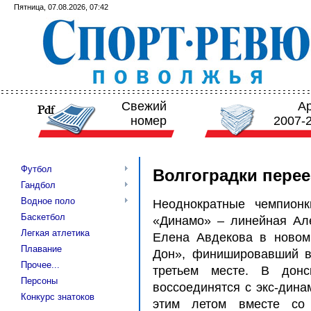
Пятница, 07.08.2026, 07:42
Свежий
А
номер
2007-
Футбол
Волгоградки перее
Гандбол
Водное поло
Неоднократные чемпионк
Баскетбол
«Динамо» – линейная Ал
Легкая атлетика
Елена Авдекова в новом 
Плавание
Дон», финишировавший в
Прочее...
третьем месте. В дон
Персоны
воссоединятся с экс-дина
Конкурс знатоков
этим летом вместе со