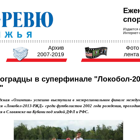
Еже
спор
Издается с
Интернет-в
Архив
Фото
2007-2019
лента
оградцы в суперфинале "Локобол-20
"
дская «Олимпия» успешно выступила в межрегиональном финале междун
я «Локобол-2013-РЖД» среди футболистов 2002 года рождения, проходи
ня в Славянске-на-Кубани под эгидой ДФЛ и РФС.