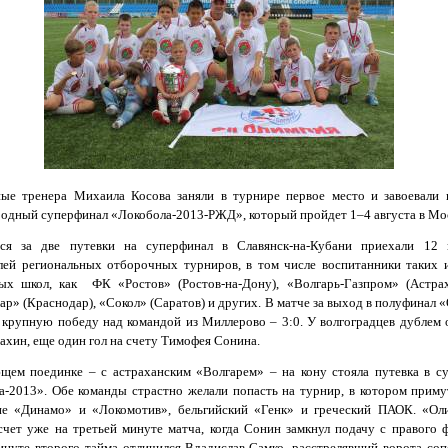
ые тренера Михаила Косова заняли в турнире первое место и завоевали 
одный суперфинал «Локобола-2013-РЖД», который пройдет 1–4 августа в Мо
ся за две путевки на суперфинал в Славянск-на-Кубани приехали
12 
лей региональных отборочных турниров, в том числе воспитанники таких 
ых школ, как
ФК «Ростов» (Ростов-на-Дону), «Волгарь-Газпром» (Астра
р» (Краснодар), «Сокол» (Саратов) и других. В матче за выход в полуфинал 
 крупную победу над командой из Миллерово – 3:0. У волгоградцев дублем 
хин, еще один гол на счету Тимофея Сонина.
щем поединке – с астраханским «Волгарем» – на кону стояла путевка в с
а-2013». Обе команды страстно желали попасть на турнир, в котором приму
ие «Динамо» и «Локомотив», бельгийский «Генк» и греческий ПАОК. «О
счет уже на третьей минуте матча, когда Сонин замкнул подачу с правого ф
инуте второго тайма отличился Владислав Самко, расстрелявший ворота соп