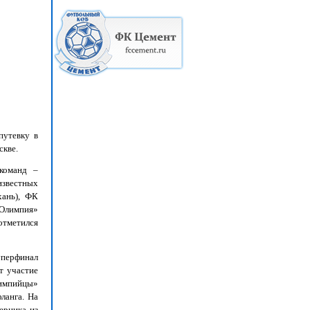
путевку в
скве.
команд –
известных
хань), ФК
«Олимпия»
отметился
уперфинал
т участие
лимпийцы»
ланга. На
ерника из