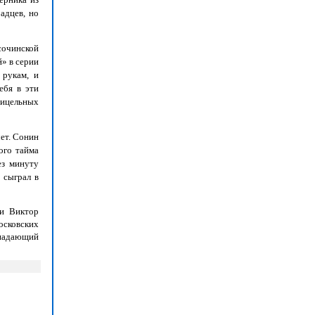
адцев, но
очинской
» в серии
 рукам, и
ебя в эти
рицельных
ет. Сонин
ого тайма
ез минуту
 сыграл в
ги Виктор
осковских
падающий