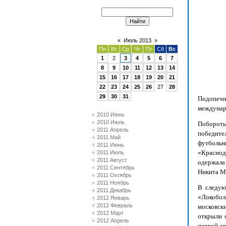
«
Июль 2013
»
Пн
Вт
Ср
Чт
Пт
Сб
Вс
1
2
3
4
5
6
7
8
9
10
11
12
13
14
15
16
17
18
19
20
21
22
23
24
25
26
27
28
29
30
31
Подопечн
междунар
2010 Июнь
2010 Июль
Побороть
2011 Апрель
победите
2011 Май
футбольн
2011 Июнь
«Краснода
2011 Июль
2011 Август
одержала
2011 Сентябрь
Никита Ма
2011 Октябрь
2011 Ноябрь
В следую
2011 Декабрь
«Локобол
2012 Январь
2012 Февраль
московск
2012 Март
открыли 
2012 Апрель
первой м