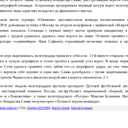
 штрафной площади. Астраханцы предприняли мощный штурм ворот волгогр
квитать лишь один мяч незадолго до финального свистка.
ном матче турнира «Олимпии» противостояла команда воспитанников с
8, добывшая путевку в Москву во втором полуфинале с майкопской «Искрой
чевых пенальти. Сочинцы с первых минут матча прибрали инициативу к
дцам с трудом удавалось держать свои ворота на замке. Отлично проявил с
ратарь «олимпийцев» Яков Сафонов, отразивший несколько сильных и п
о игра выровнялась, волгоградцы пришли в себя и на 13-й минуте открыли сч
шел в чужую штрафную и точно пробил в дальний угол ворот. В конце перв
из Сочи удалось сравнять счет, забив гол со штрафного удара, но уже чер
» вернула себе перевес в один мяч. Самко разобрался с тремя защитниками,
Сергеем Черкассом и вколотил второй мяч в ворота оппонентов, 2:1.
золотые медали волгоградцам вручали президент Детской футбольной ли
 шестикратный чемпион России, экс-футболист национальной сборной, м
а» и «Локомотива», а также волгоградского «Ротора» Максим Бузникин.
На
» Владислав Самко получил приз «Лучшего игрока команды».
бщие новости
| |
Теги
:
Локобол-2013-РЖД
,
Виктор Горлов
,
Максим Бузникин