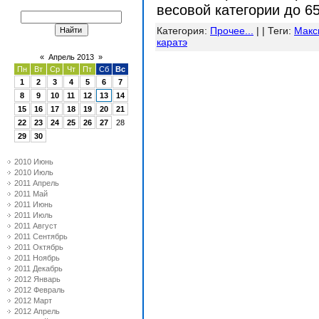
весовой категории до 65 
Категория
:
Прочее...
| |
Теги
:
Макс
каратэ
«
Апрель 2013
»
Пн
Вт
Ср
Чт
Пт
Сб
Вс
1
2
3
4
5
6
7
8
9
10
11
12
13
14
15
16
17
18
19
20
21
22
23
24
25
26
27
28
29
30
2010 Июнь
2010 Июль
2011 Апрель
2011 Май
2011 Июнь
2011 Июль
2011 Август
2011 Сентябрь
2011 Октябрь
2011 Ноябрь
2011 Декабрь
2012 Январь
2012 Февраль
2012 Март
2012 Апрель