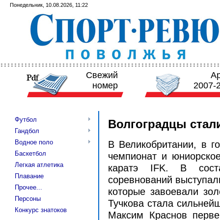
Понедельник, 10.08.2026, 11:22
Свежий
А
номер
2007-
Футбол
Волгоградцы стал
Гандбол
Водное поло
В Великобритании, в г
Баскетбол
чемпионат и юниорское
Легкая атлетика
каратэ IFK. В сос
Плавание
соревнований выступали
Прочее...
которые завоевали зо
Персоны
Тучкова стала сильнейш
Конкурс знатоков
Максим Краснов перве