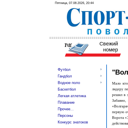
Пятница, 07.08.2026, 20:44
Свежий
номер
Футбол
"Вол
Гандбол
Водное поло
Мало кто
лидеру пе
Баскетбол
решил в 
Легкая атлетика
Забавно,
Плавание
«Волгаря
Прочее...
первую оч
Персоны
Ворота «Э
Конкурс знатоков
действов