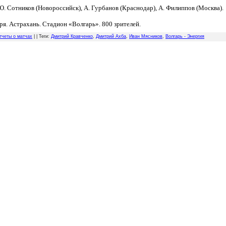
 Сотников (Новорос­сийск), А. Гурбанов (Краснодар), А. Филиппов (Москва).
я. Астрахань. Стадион «Волгарь». 800 зрителей.
тчеты о матчах
| |
Теги
:
Дмитрий Кравченко
,
Дмитрий Ахба
,
Иван Мясников
,
Волгарь - Энергия