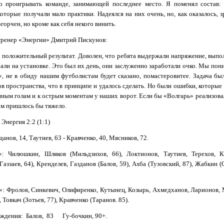
о проигрывать команде, занимающей последнее место. Я поменял состав:
которые получали мало практики. Надеялся на них очень, но, как оказалось, 
огорчен, но кроме как себя некого винить.
тренер «Энергии» Дмитрий Пискунов:
 положительный результат. Доволен, что ребята выдержали напряжение, выпол
али на установке. Это был их день, они заслуженно заработали очко. Мы пон
», не в обиду нашим футболистам будет сказано, помастеровитее. Задача бы
в пространства, что в принципе и удалось сделать. Но были ошибки, которые
ым голам и к острым моментам у наших ворот. Если бы «Волгарь» реализовал
ам пришлось бы тяжело.
 Энергия 2:2 (1:1)
данов, 14, Таутиев, 63 - Кравченко, 40, Мясников, 72.
»: Чилюшкин, Шляков (Мильдзихов, 66), Локтионов, Таути­ев, Терехов, К
Газзаев, 64), Кренделев, Газданов (Балов, 59), Ахба (Тузовский, 87), Жабкин 
»: Фролов, Синкевич, Олифиренко, Кутынец, Козырь, Ахмедханов, Ларионов, 
 Товкач (Зотьев, 77), Кравченко (Таранов. 85).
ждения: Балов, 83 Гу-бочкин, 90+.