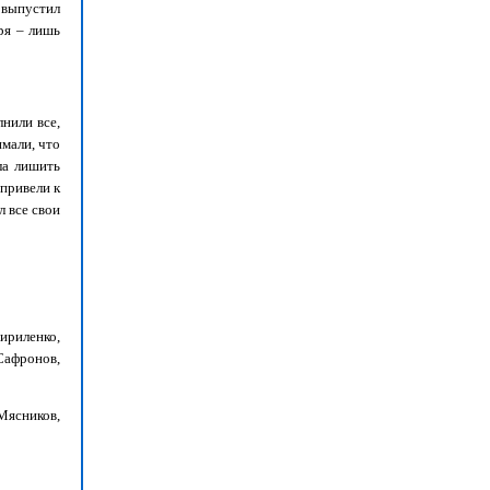
 выпустил
зря – лишь
нили все,
имали, что
ла лишить
 привели к
 все свои
ириленко,
(Сафронов,
Мясников,