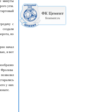
ве минуты
рого угла.
Стартовый
ередачу с
 создали
орота, но
рно начал
нью, и вот
нообразно
ь Фролова
 позволил
 старались
чего у них
ионате.