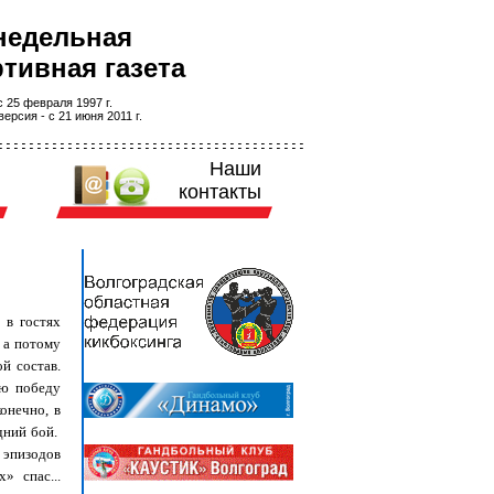
недельная
тивная газета
 25 февраля 1997 г.
ерсия - с 21 июня 2011 г.
Наши
контакты
 в гостях
 а потому
й состав.
ую победу
онечно, в
дний бой.
 эпизодов
» спас...