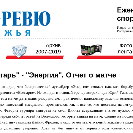
Еже
спор
Издается с
Интернет-в
Архив
Фото
2007-2019
лента
гарь" - "Энергия". Отчет о матче
 ожидал, что беспросветный аутсайдер «Энергия» сможет навязать борьбу
рвенства «Волгарю». Не ожидал и главный тренер астраханцев Юрий Газзаев,
этом матче дать шанс резервистам, практически наполовину заменив основно
 но известный специалист просчитался, как и все те, кто поставил на легк
». Фаворит турнира выиграть не смог. Винить астраханцам в этом нужно, к
ередь себя и гостей из Волжского, которые вышли на матч, словно на после
нергии» защищал Дайнис Фролов, и надо отметить, что юный голкипер в ряде
ал довольно уверенно. Хотя на 4-й минуте от верного гола «желто-синих