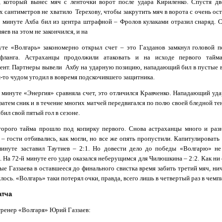
, который вынес мяч с ленточки ворот после удара Кириленко. Спустя д
 сантиметров не хватило Терехову, чтобы закрутить мяч в ворота с очень ост
й минуте Ахба бил из центра штрафной – Фролов кулаками отразил снаряд. 
яев на этом не закончился, и на
уте «Волгарь» закономерно открыл счет – это Газданов замкнул головой п
фланга. Астраханцы продолжили атаковать и на исходе первого тайма
ент. Партнеры вывели Ахбу на ударную позицию, нападающий бил в пустые в
-то чудом угодил в вовремя подскочившего защитника.
 минуте «Энергия» сравняла счет, это отличился Кравченко. Нападающий уда
 затем сник и в течение многих матчей передвигался по полю своей бледной те
бил свой пятый гол в сезоне.
торого тайма прошло под копирку первого. Снова астраханцы много и раз
 – гости отбивались, как могли, но все же опять пропустили. Капитулироват
минуте заставил Таутиев – 2:1. Но довести дело до победы «Волгарю» не
 На 72-й минуте его удар оказался неберущимся для Чилюшкина – 2:2. Как ни
е Газзаева в оставшееся до финального свистка время забить третий мяч, ни
лось. «Волгарь» таки потерял очки, правда, всего лишь в четвертый раз в чемп
атча
тренер «Волгаря» Юрий Газзаев: