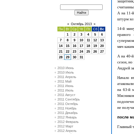
защитник
считанных
А на 11-
штурм хоз
«
Октябрь 2013
»
14-й мин
Пн
Вт
Ср
Чт
Пт
Сб
Вс
правого 
1
2
3
4
5
6
7
8
9
10
11
12
13
супермом
14
15
16
17
18
19
20
мяч каким
21
22
23
24
25
26
27
А на 40-й
28
29
30
31
сезон, но
Андрей за
2010 Июнь
2010 Июль
2011 Апрель
Начало в
2011 Май
атаковали
2011 Июнь
на 63-й 
2011 Июль
2011 Август
Мясников.
2011 Сентябрь
подопечны
2011 Октябрь
не получи
2011 Ноябрь
2011 Декабрь
после м
2012 Январь
2012 Февраль
2012 Март
Главный 
2012 Апрель