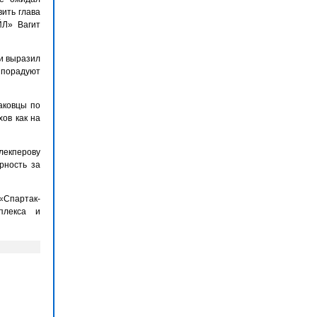
ить глава
ЙЛ» Вагит
и выразил
 порадуют
аковцы по
ов как на
лекперову
рность за
«Спартак-
плекса и