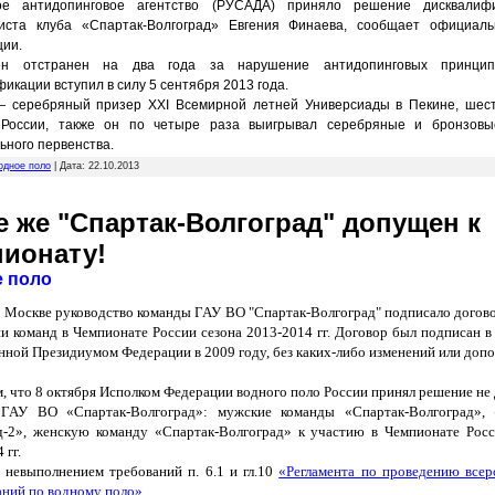
кое антидопинговое агентство (РУСАДА) приняло решение дисквалиф
иста клуба «Спартак-Волгоград» Евгения Финаева, сообщает официал
ции.
ен отстранен на два года за нарушение антидопинговых принцип
икации вступил в силу 5 сентября 2013 года.
 серебряный призер XXI Всемирной летней Универсиады в Пекине, шес
 России, также он по четыре раза выигрывал серебряные и бронзов
ьного первенства.
одное поло
| Дата:
22.10.2013
е же "Спартак-Волгоград" допущен к
ионату!
е поло
в Москве руководство команды ГАУ ВО "Спартак-Волгоград" подписало догов
и команд в Чемпионате России сезона 2013-2014 гг. Договор был подписан в
ной Президиумом Федерации в 2009 году, без каких-либо изменений или допо
, что 8 октября
Исполком Федерации водного поло России принял решение
не
ГАУ ВО «Спартак-Волгоград»: мужские команды «Спартак-Волгоград», 
д-2», женскую команду «Спартак-Волгоград» к участию в Чемпионате Росс
 гг.
с невыполнением требований п. 6.1 и гл.10
«Регламента по проведению всер
аний по водному поло».