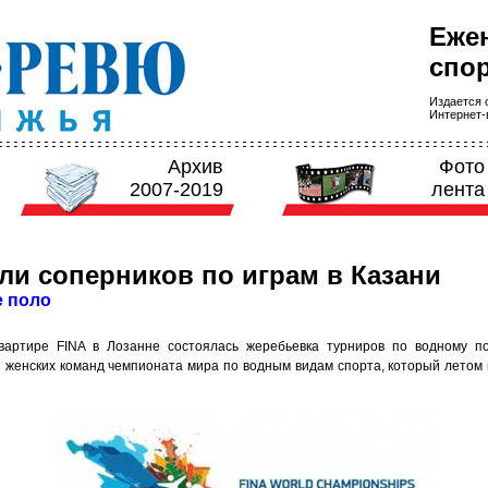
Еже
спор
Издается с
Интернет-в
Архив
Фото
2007-2019
лента
ли соперников по играм в Казани
е поло
вартире FINA в Лозанне состоялась жеребьевка турниров по водному п
и женских команд чемпионата мира по водным видам спорта, который летом 