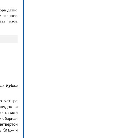
ора давно
м вопросе,
ть из-за
ры Кубка
а четыре
акуда» и
оставили
и сборная
четвертой
а Клаб» и