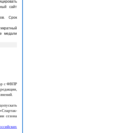
ицировать
ьный сайт
ов. Срок
тикратный
ые медали
ор с ФВПР
 редакции,
лнений.
 допускать
«Спартак-
ии сезона
оссийских