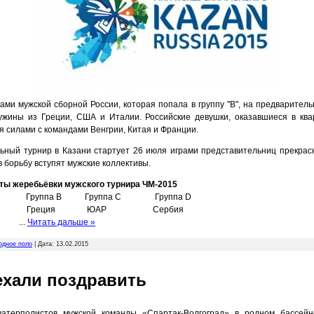
ами мужской сборной России, которая попала в группу "B", на предварител
ужины из Греции, США и Италии. Российские девушки, оказавшиеся в квар
я силами с командами Венгрии, Китая и Франции.
ьный турнир в Казани стартует 26 июля играми представительниц прекрасн
в борьбу вступят мужские коллективы.
ты жеребьёвки мужского турнира ЧМ-2015
а А Группа B Группа C Группа D
атия Греция ЮАР Сербия
лия
...
Читать дальше »
одное поло
| Дата:
13.02.2015
хали поздравить
атерполистов мужской команды «Спартак-Волгоград» в родном бассей