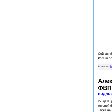
Сейчас М
России п
Категория:
В
Алек
ФВП
водно
22 декаб
которой 
Также на