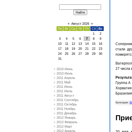
«
Август 2026
»
Пн
Вт
Ср
Чт
Пт
Сб
Вс
1
2
3
4
5
6
7
8
9
10
11
12
13
14
15
16
Соперник
17
18
19
20
21
22
23
стали др
24
25
26
27
28
29
30
померятс
31
Ватерпол
27 числа 
2010 Июнь
2010 Июль
Результа
2011 Апрель
2011 Май
Групп
2011 Июнь
Хорв
2011 Июль
Брази
2011 Август
2011 Сентябрь
Категория:
В
2011 Октябрь
2011 Ноябрь
2011 Декабрь
Прие
2012 Январь
2012 Февраль
2012 Март
2012 Апрель
20 мая в