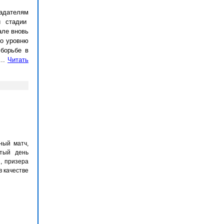
адателям
й стадии
але вновь
по уровню
 борьбе в
...
Читать
ный матч,
ятый день
, призера
в качестве