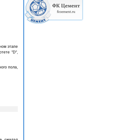
ьном этапе
тете "D",
ого пола,
не ожидал