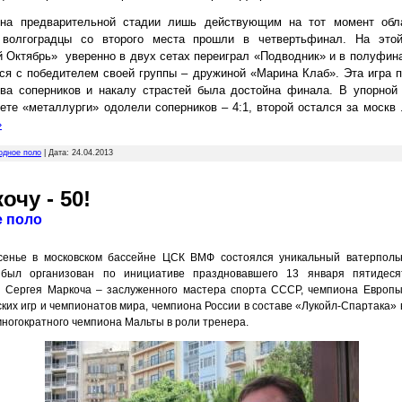
 на предварительной стадии лишь действующим на тот момент обл
 волгоградцы со второго места прошли в четвертьфинал. На это
 Октябрь» уверенно в двух сетах переиграл «Подводник» и в полуфин
ся с победителем своей группы – дружиной «Марина Клаб». Эта игра 
тва соперников и накалу страстей была достойна финала. В упорной
ете «металлурги» одолели соперников – 4:1, второй остался за москв
»
одное поло
| Дата:
24.04.2013
очу - 50!
е поло
сенье в московском бассейне ЦСК ВМФ состоялся уникальный ватерполь
 был организован по инициативе праздновавшего 13 января пятидес
 Сергея Маркоча – заслуженного мастера спорта СССР, чемпиона Европы
ких игр и чемпионатов мира, чемпиона России в составе «Лукойл-Спартака» 
многократного чемпиона Мальты в роли тренера.