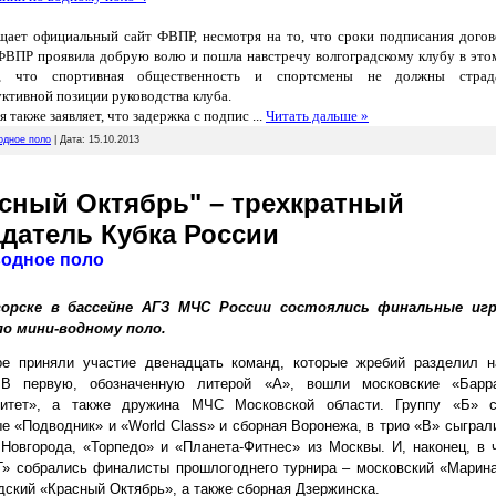
щает официальный сайт ФВПР, несмотря на то, что сроки подписания догов
 ФВПР проявила добрую волю и пошла навстречу волгоградскому клубу в это
я, что спортивная общественность и спортсмены не должны страда
ктивной позиции руководства клуба.
 также заявляет, что задержка с подпис
...
Читать дальше »
одное поло
| Дата:
15.10.2013
сный Октябрь" – трехкратный
датель Кубка России
водное поло
горске в бассейне АГЗ МЧС России состоялись финальные иг
по мини-водному поло.
ре приняли участие двенадцать команд, которые жребий разделил н
 В первую, обозначенную литерой «А», вошли московские «Барр
ситет», а также дружина МЧС Московской области. Группу «Б» с
е «Подводник» и «
World
Class
» и сборная Воронежа, в трио «В» сыграл
Новгорода, «Торпедо» и «Планета-Фитнес» из Москвы. И, наконец, в 
Г» собрались финалисты прошлогоднего турнира – московский «Марин
дский «Красный Октябрь», а также сборная Дзержинска.