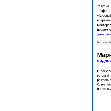
Уступив
трофея,
«Красный
встретил
мастерс
первом с
дальше 
Категория:
В
Марк
водно
В воскре
который
рождения
Олимпийс
игрока и 