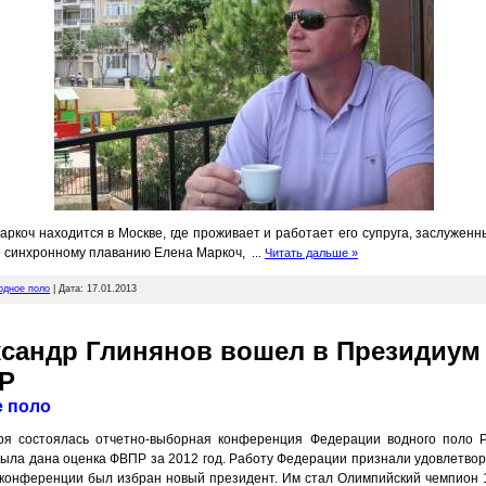
аркоч находится в Москве, где проживает и работает его супруга, заслужен
о синхронному плаванию Елена Маркоч,
...
Читать дальше »
одное поло
| Дата:
17.01.2013
сандр Глинянов вошел в Президиум
Р
е поло
ря состоялась отчетно-выборная конференция Федерации водного поло Р
была дана оценка ФВПР за 2012 год. Работу Федерации признали удовлетвор
 конференции был избран новый президент. Им стал Олимпийский чемпион 1