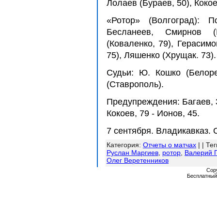
Лолаев (Бураев, 50), Кокое
«Ротор» (Волгоград): П
Бесланеев, Смирнов (
(Коваленко, 79), Герасимо
75), Ляшенко (Хрущак. 73).
Судьи: Ю. Кошко (Белоре
(Ставрополь).
Предупреждения: Багаев, 39
Кокоев, 79 - Ионов, 45.
7 сентября. Владикавказ. 
Категория
:
Отчеты о матчах
| |
Тег
Руслан Маргиев
,
ротор
,
Валерий 
Олег Веретенников
Cop
Бесплатны