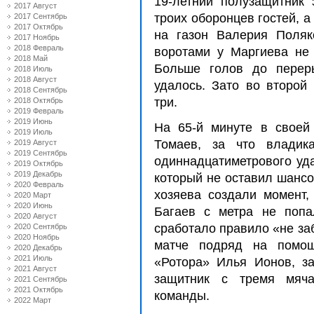
19-летний полузащитник 
2017 Август
троих оборонцев гостей, 
2017 Сентябрь
2017 Октябрь
на газон Валерия Поляк
2017 Ноябрь
2018 Февраль
воротами у Маргиева не 
2018 Май
Больше голов до перер
2018 Июль
2018 Август
удалось. Зато во второй
2018 Сентябрь
три.
2018 Октябрь
2019 Февраль
2019 Июнь
На 65-й минуте в своей
2019 Июль
Томаев, за что владик
2019 Август
2019 Сентябрь
одиннадцатиметрового уда
2019 Октябрь
2019 Декабрь
который не оставил шансов
2020 Февраль
хозяева создали момент,
2020 Март
2020 Июнь
Багаев с метра не попа
2020 Август
сработало правило «не за
2020 Сентябрь
2020 Ноябрь
матче подряд на помощ
2020 Декабрь
2021 Июль
«Ротора» Илья Ионов, за
2021 Август
защитник с тремя мяч
2021 Сентябрь
2021 Октябрь
команды.
2022 Март