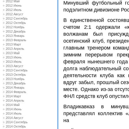
2012 Май
Минувший футбольный го
2012 Июнь
подэлитном дивизионе Рос
2012 Июль
2012 Август
2012 Сентябрь
В единственной состояв
2012 Октябрь
счетом 2:1 одержали «к
2012 Ноябрь
2012 Декабрь
волжанам был присужд
2013 Январь
осетинский клуб, президе
2013 Февраль
2013 Март
главным тренером коман
2013 Апрель
2013 Май
зимним перерывом прекр
2013 Июнь
февраля нынешнего года 
2013 Июль
2013 Август
долга наблюдательный со
2013 Сентябрь
деятельности клуба как 
2013 Октябрь
2013 Ноябрь
вдруг забыл, прошлый сез
2013 Декабрь
2014 Январь
месте. Однако из-за отсу
2014 Февраль
ФНЛ средств клуб опустил
2014 Март
2014 Апрель
2014 Май
Владикавказ в минув
2014 Июнь
представлял коллектив 
2014 Июль
2014 Август
на
2014 Сентябрь
2014 Октябрь