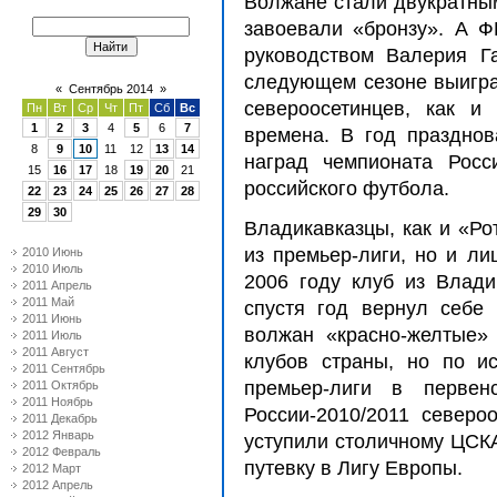
Волжане стали двукратны
завоевали «бронзу». А Ф
руководством Валерия Г
следующем сезоне выигра
«
Сентябрь 2014
»
североосетинцев, как и
Пн
Вт
Ср
Чт
Пт
Сб
Вс
1
2
3
4
5
6
7
времена. В год праздно
8
9
10
11
12
13
14
наград чемпионата Росс
15
16
17
18
19
20
21
российского футбола.
22
23
24
25
26
27
28
29
30
Владикавказцы, как и «Ро
из премьер-лиги, но и ли
2010 Июнь
2010 Июль
2006 году клуб из Влади
2011 Апрель
2011 Май
спустя год вернул себе
2011 Июнь
волжан «красно-желтые»
2011 Июль
2011 Август
клубов страны, но по ис
2011 Сентябрь
премьер-лиги в перве
2011 Октябрь
2011 Ноябрь
России-2010/2011 северо
2011 Декабрь
2012 Январь
уступили столичному ЦСКА
2012 Февраль
путевку в Лигу Европы.
2012 Март
2012 Апрель