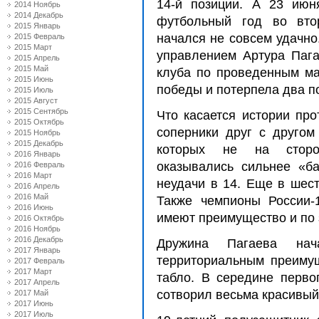
14-й позиции. А 23 июн
2014 Ноябрь
2014 Декабрь
футбольный год во вто
2015 Январь
начался не совсем удачно
2015 Февраль
2015 Март
управлением Артура Пага
2015 Апрель
2015 Май
клуба по проведенным ма
2015 Июнь
победы и потерпела два п
2015 Июль
2015 Август
2015 Сентябрь
Что касается истории про
2015 Октябрь
соперники друг с другом
2015 Ноябрь
2015 Декабрь
которых не на сторон
2016 Январь
оказывались сильнее «ба
2016 Февраль
2016 Март
неудачи в 14. Еще в шес
2016 Апрель
2016 Май
Также чемпионы России-
2016 Июнь
имеют преимущество и по 
2016 Октябрь
2016 Ноябрь
2016 Декабрь
Дружина Пагаева нач
2017 Январь
территориальным преимущ
2017 Февраль
2017 Март
табло. В середине перво
2017 Апрель
сотворил весьма красивый
2017 Май
2017 Июнь
2017 Июль