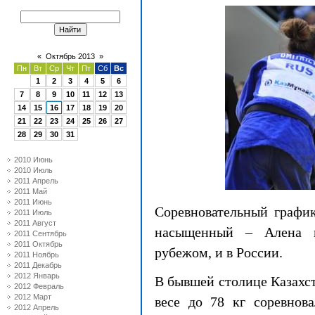
«
Октябрь 2013
»
Пн
Вт
Ср
Чт
Пт
Сб
Вс
1
2
3
4
5
6
7
8
9
10
11
12
13
14
15
16
17
18
19
20
21
22
23
24
25
26
27
28
29
30
31
2010 Июнь
2010 Июль
2011 Апрель
2011 Май
2011 Июнь
Соревновательный графи
2011 Июль
2011 Август
насыщенный – Алена в
2011 Сентябрь
2011 Октябрь
рубежом, и в России.
2011 Ноябрь
2011 Декабрь
2012 Январь
В бывшей столице Казахст
2012 Февраль
2012 Март
весе до
78 кг
соревнова
2012 Апрель