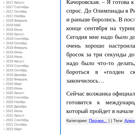
Качоровская. – Я готова к
2017 Август
2017 Сентябрь
спрос. До Олимпиады в Р
2017 Октябрь
2017 Ноябрь
и раньше боролись. В посл
2018 Февраль
2018 Май
конце сентября на турни
2018 Июль
2018 Август
Сегодня мне надо было док
2018 Сентябрь
2018 Октябрь
очень хорошо настроил
2019 Февраль
2019 Июнь
бросок за три секунды до
2019 Июль
2019 Август
надо было что-то делать
2019 Сентябрь
2019 Октябрь
бороться в «голден с
2019 Декабрь
закончилось…
2020 Февраль
2020 Март
2020 Июнь
Сейчас волжанка официал
2020 Август
2020 Сентябрь
готовится к междунаро
2020 Ноябрь
2020 Декабрь
который пройдет в начале
2021 Июль
2021 Август
2021 Сентябрь
Категория
:
Прочее...
| |
Теги
:
Ален
2021 Октябрь
2022 Март