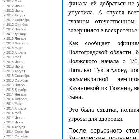
2012 Май
финала ей добраться не 
2012 Июнь
2012 Июль
упустила. А спустя все
2012 Август
главном отечественном
2012 Сентябрь
2012 Октябрь
завершился в воскресенье
2012 Ноябрь
2012 Декабрь
2013 Январь
Как сообщает официа
2013 Февраль
2013 Март
Волгоградской области, 
2013 Апрель
2013 Май
Волжского начала с 1/8
2013 Июнь
2013 Июль
Наталью Туктагулову, по
2013 Август
2013 Сентябрь
восьмикратной чемпион
2013 Октябрь
2013 Ноябрь
Казанцевой из Тюмени, в
2013 Декабрь
2014 Январь
сына.
2014 Февраль
2014 Март
Это была схватка, полна
2014 Апрель
2014 Май
угрозы для здоровья.
2014 Июнь
2014 Июль
2014 Август
После серьезного сто
2014 Сентябрь
2014 Октябрь
Качоровская получила