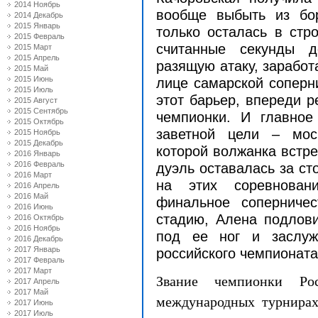
2014 Ноябрь
вообще выбыть из бо
2014 Декабрь
2015 Январь
только осталась в стр
2015 Февраль
считанные секунды д
2015 Март
2015 Апрель
разящую атаку, заработ
2015 Май
2015 Июнь
лице самарской соперн
2015 Июль
этот барьер, впереди 
2015 Август
2015 Сентябрь
чемпионки. И главное
2015 Октябрь
заветной цели – мос
2015 Ноябрь
2015 Декабрь
которой волжанка встре
2016 Январь
2016 Февраль
дуэль оставалась за ст
2016 Март
на этих соревнован
2016 Апрель
2016 Май
финальное соперниче
2016 Июнь
стадию, Алена подлови
2016 Октябрь
2016 Ноябрь
под ее ног и заслуж
2016 Декабрь
2017 Январь
российского чемпионата
2017 Февраль
2017 Март
Звание чемпионки Ро
2017 Апрель
2017 Май
международных турнирах
2017 Июнь
2017 Июль