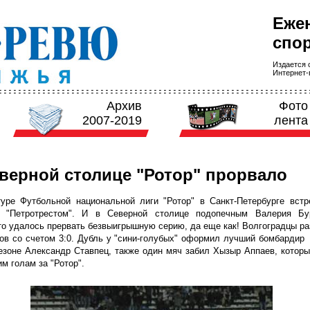
Еже
спор
Издается с
Интернет-в
Архив
Фото
2007-2019
лента
верной столице "Ротор" прорвало
уре Футбольной национальной лиги "Ротор" в Санкт-Петербурге встр
 "Петротрестом". И в Северной столице подопечным Валерия Бу
то удалось прервать безвыигрышную серию, да еще как! Волгоградцы р
ов со счетом 3:0. Дубль у "сини-голубых" оформил лучший бомбардир
езоне Александр Ставпец, также один мяч забил Хызыр Аппаев, котор
им голам за "Ротор".