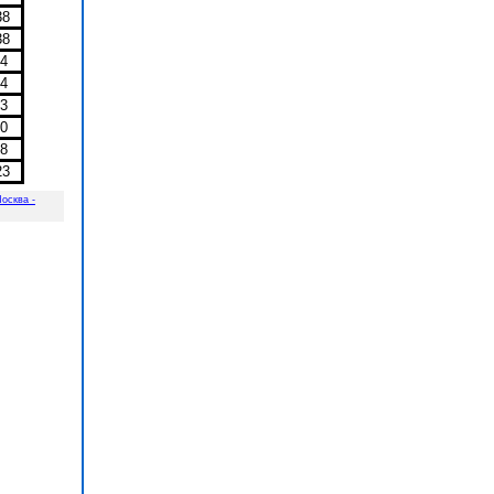
38
38
34
34
33
30
28
23
осква -