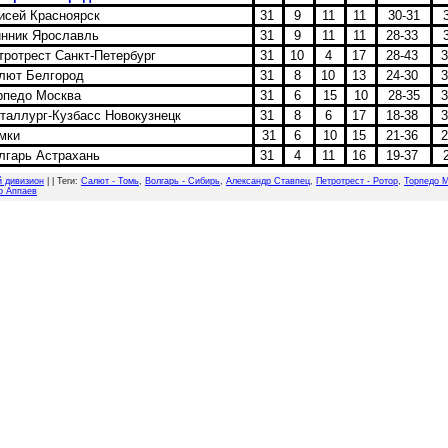
сей Красноярск
31
9
11
11
30-31
нник Ярославль
31
9
11
11
28-33
ротрест Санкт-Петербург
31
10
4
17
28-43
лют Белгород
31
8
10
13
24-30
рпедо Москва
31
6
15
10
28-35
аллург-Кузбасс Новокузнецк
31
8
6
17
18-38
мки
31
6
10
15
21-36
гарь Астрахань
31
4
11
16
19-37
й дивизион
| |
Теги
:
Салют - Томь
,
Волгарь - Сибирь
,
Александр Ставпец
,
Петротрест - Ротор
,
Торпедо М
р Аппаев