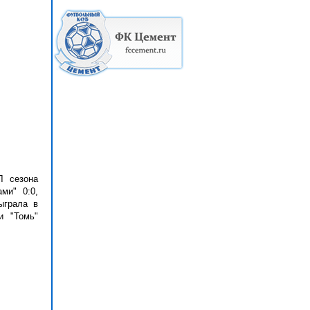
Л сезона
ми" 0:0,
ыграла в
и "Томь"