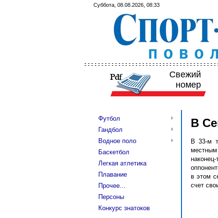
Суббота, 08.08.2026, 08:33
Свежий
номер
Футбол
В Се
Гандбол
Водное поло
В 33-м т
местным
Баскетбол
наконец-
Легкая атлетика
оппонент
Плавание
в этом с
счет сво
Прочее...
Персоны
Конкурс знатоков