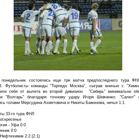
 понедельник состоялись еще три матча предпоследнего тура ФН
13. Футболисты команды "Торпедо Москва", сыграв вничью с "Химка
сили себя от вылета во второй дивизион. "Сибирь" минимально об
ни "Волгарь" благодаря точному удару Игоря Шевченко. "Салют" 
сь голами Мерсудина Ахметовича и Никиты Баженова, ничья 1:1.
ты 33-го тура ФНЛ
воскресенье
гия - Уфа 0:0
инник 0:0
 Нефтехимик 2:2 (2:1)