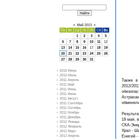
«
Май 2013
»
Пн
Вт
Ср
Чт
Пт
Сб
Вс
1
2
3
4
5
6
7
8
9
10
11
12
13
14
15
16
17
18
19
20
21
22
23
24
25
26
27
28
29
30
31
2010 Июнь
2010 Июль
2011 Апрель
Также в
2011 Май
2012/20
2011 Июнь
обезопа
2011 Июль
Астраха
2011 Август
обменяли
2011 Сентябрь
2011 Октябрь
2011 Ноябрь
Результа
2011 Декабрь
19 мая, 
2012 Январь
СКА-Энер
2012 Февраль
Урал - Ш
2012 Март
2012 Апрель
Енисей -