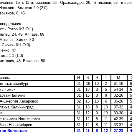
икопов, 15, с 11 м, Базанов, 36 -
Оразсахедов, 28, Пятикопов, 52 - в сво
альчик - Балтика 2:0 (2:0)
ерьянов, 8, 45
понедельник
т - Ротор 0:3 (0:1)
авпец, 24, 49, Аппаев, 89
Москва - Химки 0:0
 Сибирь 0:1 (0:0)
ченко, 47
омь 1:1 (1:0)
метович, 43, Баженов, 50
манда
И
В
Н
П
М
л Екатеринбург
31
19
10
2
61-18
мь Томск
31
18
8
5
54-34
ртак-Нальчик
31
15
8
8
32-26
-Энергия Хабаровск
32
13
13
6
36-26
тика Калининград
31
13
8
10
37-32
а
31
12
9
10
30-30
фтехимик Нижнекамск
31
12
8
11
42-39
ирь Новосибирск
31
12
8
11
33-37
тор Волгоград
31
11
8
12
27-23