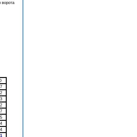
и ворота
О
67
62
53
52
47
45
44
44
41