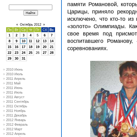
памяти Романовой, котор
Царицы, приняло рекордн
исключено, что кто-то из
«
Октябрь 2012
»
«золото» Олимпиады. Ка
Пн
Вт
Ср
Чт
Пт
Сб
Вс
свое время под присмо
1
2
3
4
5
6
7
воспитавшего Романову,
8
9
10
11
12
13
14
15
16
17
18
19
20
21
соревнованиях.
22
23
24
25
26
27
28
29
30
31
2010 Июнь
2010 Июль
2011 Апрель
2011 Май
2011 Июнь
2011 Июль
2011 Август
2011 Сентябрь
2011 Октябрь
2011 Ноябрь
2011 Декабрь
2012 Январь
2012 Февраль
2012 Март
2012 Апрель