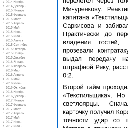
перелетел через го
2014 Ноябрь
2014 Декабрь
Мичуренкову. Реакт
2015 Январь
2015 Февраль
капитана «Текстильщ
2015 Март
2015 Апрель
Саркисова и забива
2015 Май
2015 Июнь
Практически до пе
2015 Июль
2015 Август
владения гостей,
2015 Сентябрь
2015 Октябрь
прозевали контрата
2015 Ноябрь
выдал передачу н
2015 Декабрь
2016 Январь
штрафной Реку, расс
2016 Февраль
2016 Март
0:2.
2016 Апрель
2016 Май
2016 Июнь
Второй тайм проход
2016 Октябрь
2016 Ноябрь
«Текстильщика». Н
2016 Декабрь
2017 Январь
светлоярцы. Снач
2017 Февраль
2017 Март
карточку получил Кор
2017 Апрель
2017 Май
точности удар со 
2017 Июнь
2017 Июль