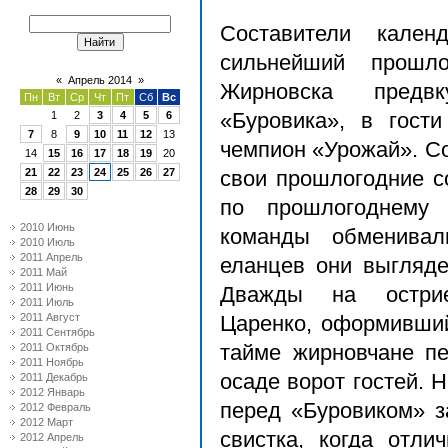
Составители кале
сильнейший прошло
«
Апрель 2014
»
Жирновска предв
Пн
Вт
Ср
Чт
Пт
Сб
Вс
1
2
3
4
5
6
«Буровика», в гост
7
8
9
10
11
12
13
чемпион «Урожай». С
14
15
16
17
18
19
20
21
22
23
24
25
26
27
свои прошлогодние с
28
29
30
по прошлогоднему
2010 Июнь
команды обменивал
2010 Июль
2011 Апрель
еланцев они выгляд
2011 Май
2011 Июнь
Дважды на острие
2011 Июль
2011 Август
Царенко, оформивший
2011 Сентябрь
2011 Октябрь
тайме жирновчане пе
2011 Ноябрь
осаде ворот гостей. 
2011 Декабрь
2012 Январь
перед «Буровиком» з
2012 Февраль
2012 Март
свистка, когда отли
2012 Апрель