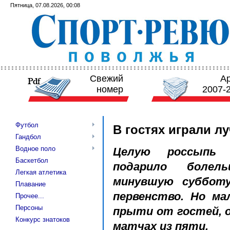
Пятница, 07.08.2026, 00:08
Свежий
А
номер
2007-
Футбол
В гостях играли л
Гандбол
Водное поло
Целую россыпь и
Баскетбол
подарило болел
Легкая атлетика
минувшую субботу
Плавание
первенство. Но ма
Прочее...
Персоны
прыти от гостей, 
Конкурс знатоков
матчах из пяти.