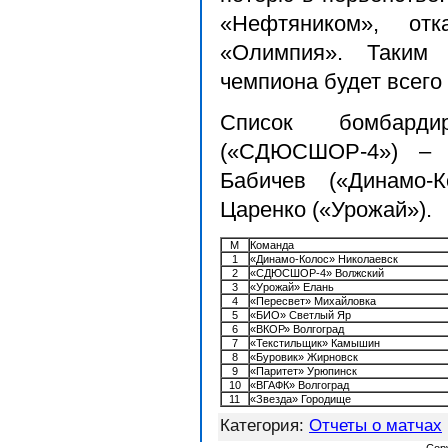
«Нефтяником», от
«Олимпия». Таким 
чемпиона будет всего
Список бомбарди
(«СДЮСШОР-4») – 
Бабичев («Динамо-К
Царенко («Урожай»).
М
Команда
1
«Динамо-Колос» Николаевск
2
«СДЮСШОР-4» Волжский
3
«Урожай» Елань
4
«Пересвет» Михайловка
5
«БИО» Светлый Яр
6
«ВКОР» Волгоград
7
«Текстильщик» Камышин
8
«Буровик» Жирновск
9
«Паритет» Урюпинск
10
«ВГАФК» Волгоград
11
«Звезда» Городище
Категория
:
Отчеты о матчах