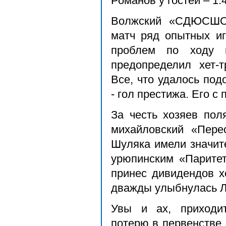
Романов у гостей – 1:4
Волжский «СДЮСШОР
матч ряд опытных иг
проблем по ходу 
предопределил хет-т
Все, что удалось по
- гол престижа. Его с
За честь хозяев пол
михайловский «Пере
Шуляка имели значит
урюпинским «Паритет
принес дивидендов х
дважды улыбнулась Ля
Увы и ах, приходи
потерю в первенстве