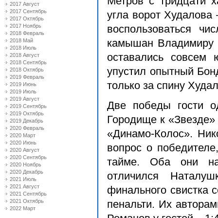
Метров с тридцати х
2017 Август
2017 Сентябрь
угла ворот Худалова 
2017 Октябрь
2017 Ноябрь
воспользоваться чи
2018 Февраль
2018 Май
камышан Владимиру П
2018 Июль
оставались совсем 
2018 Август
2018 Сентябрь
упустил опытный Бон
2018 Октябрь
2019 Февраль
только за спину Худал
2019 Июнь
2019 Июль
2019 Август
Две победы гости о
2019 Сентябрь
2019 Октябрь
Городище к «Звезде»
2019 Декабрь
2020 Февраль
«Динамо-Колос». Ник
2020 Март
2020 Июнь
вопрос о победителе
2020 Август
2020 Сентябрь
тайме. Оба они на
2020 Ноябрь
2020 Декабрь
отличился Наталуш
2021 Июль
2021 Август
финального свистка 
2021 Сентябрь
2021 Октябрь
пенальти. Их авторам
2022 Март