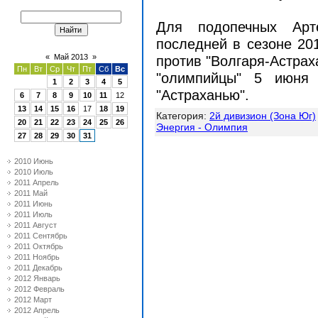
Для подопечных Арт
последней в сезоне 201
«
Май 2013
»
против "Волгаря-Астраха
Пн
Вт
Ср
Чт
Пт
Сб
Вс
"олимпийцы" 5 июня 
1
2
3
4
5
"Астраханью".
6
7
8
9
10
11
12
13
14
15
16
17
18
19
Категория
:
2й дивизион (Зона Юг)
20
21
22
23
24
25
26
Энергия - Олимпия
27
28
29
30
31
2010 Июнь
2010 Июль
2011 Апрель
2011 Май
2011 Июнь
2011 Июль
2011 Август
2011 Сентябрь
2011 Октябрь
2011 Ноябрь
2011 Декабрь
2012 Январь
2012 Февраль
2012 Март
2012 Апрель