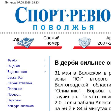
Пятница, 07.08.2026, 19:13
Свежий
А
номер
2007-
Футбол
В дерби сильнее о
Гандбол
Водное поло
31 мая в Волжском в р
Баскетбол
зоны "Юг" второго
Легкая атлетика
Волгоградской облас
Плавание
"Олимпию". Борьбы 
Прочее...
случилось, "желто-син
Персоны
2:0. Голы забили Алек
Конкурс знатоков
на 56-й и 84-й минутах 