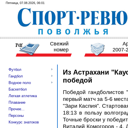
Пятница, 07.08.2026, 06:01
Свежий
А
номер
2007-
Футбол
Из Астрахани "Кау
Гандбол
победой
Водное поло
Баскетбол
Победой гандболистов "
Легкая атлетика
первый матч за 5-6 мест
Плавание
"Зари Каспия". Стартова
Прочее...
18:13 в пользу волгогра
Персоны
Точные броски у победит
Конкурс знатоков
Виталий Комогоров - 4,