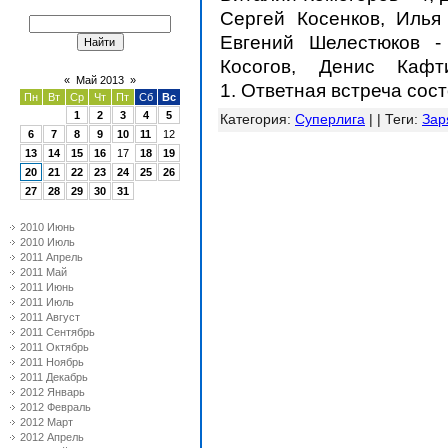
Сергей Косенков, Илья
Евгений Шелестюков -
Косогов, Денис Каф
«
Май 2013
»
1.
Ответная встреча сост
Пн
Вт
Ср
Чт
Пт
Сб
Вс
1
2
3
4
5
Категория
:
Суперлига
| |
Теги
:
Зар
6
7
8
9
10
11
12
13
14
15
16
17
18
19
20
21
22
23
24
25
26
27
28
29
30
31
2010 Июнь
2010 Июль
2011 Апрель
2011 Май
2011 Июнь
2011 Июль
2011 Август
2011 Сентябрь
2011 Октябрь
2011 Ноябрь
2011 Декабрь
2012 Январь
2012 Февраль
2012 Март
2012 Апрель