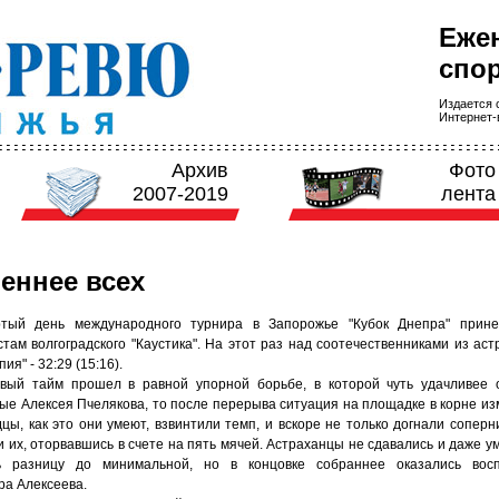
Еже
спор
Издается с
Интернет-в
Архив
Фото
2007-2019
лента
еннее всех
тый день международного турнира в Запорожье "Кубок Днепра" прине
там волгоградского "Каустика". На этот раз над соотечественниками из аст
ия" - 32:29 (15:16).
вый тайм прошел в равной упорной борьбе, в которой чуть удачливее 
ые Алексея Пчелякова, то после перерыва ситуация на площадке в корне из
цы, как это они умеют, взвинтили темп, и вскоре не только догнали соперни
 их, оторвавшись в счете на пять мячей. Астраханцы не сдавались и даже у
ь разницу до минимальной, но в концовке собраннее оказались восп
ра Алексеева.