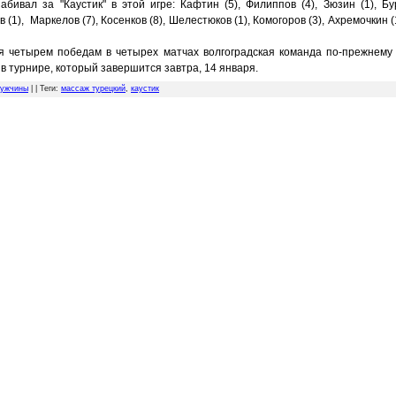
абивал за "Каустик" в этой игре: Кафтин (5), Филиппов (4), Зюзин (1), Бур
 (1), Маркелов (7), Косенков (8), Шелестюков (1), Комогоров (3), Ахремочкин (
я четырем победам в четырех матчах волгоградская команда по-прежнему
в турнире, который завершится завтра, 14 января.
ужчины
| |
Теги
:
массаж турецкий
,
каустик