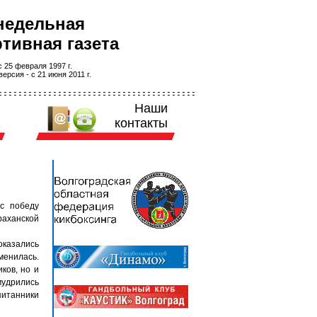
недельная
тивная газета
 25 февраля 1997 г.
ерсия - с 21 июня 2011 г.
Наши
контакты
с победу
раханской
оказались
менилась.
ков, но и
мудрились
итанники