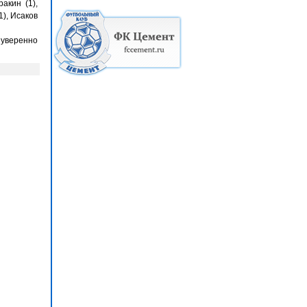
акин (1),
1), Исаков
 уверенно