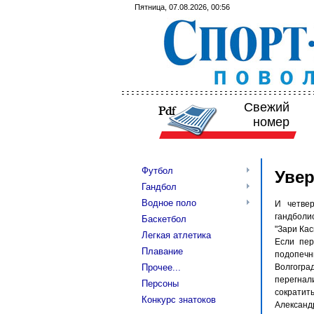
Пятница, 07.08.2026, 00:56
Свежий
номер
Футбол
Увер
Гандбол
Водное поло
И четвер
гандболис
Баскетбол
"Зари Касп
Легкая атлетика
Если пер
Плавание
подопечн
Прочее...
Волгоград
перегнали
Персоны
сократит
Конкурс знатоков
Александ