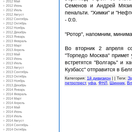
2012 Май
Семенов и Андрей Мязин
2012 Июнь
2012 Июль
пенальти. "Химки" и "Нефт
2012 Август
- 0:0.
2012 Сентябрь
2012 Октябрь
2012 Ноябрь
2012 Декабрь
"Ротор", напомним, минима
2013 Январь
2013 Февраль
2013 Март
Во вторник 2 апреля со
2013 Апрель
2013 Май
"Торпедо Москва" примет 
2013 Июнь
встретятся "Волгарь" и х
2013 Июль
2013 Август
Кузбасс" отправится в Бел
2013 Сентябрь
2013 Октябрь
Категория
:
1й дивизион
| |
Теги
:
Э
2013 Ноябрь
петротрест
,
уфа
,
ФНЛ
,
Шинник
,
Вл
2013 Декабрь
2014 Январь
2014 Февраль
2014 Март
2014 Апрель
2014 Май
2014 Июнь
2014 Июль
2014 Август
2014 Сентябрь
2014 Октябрь