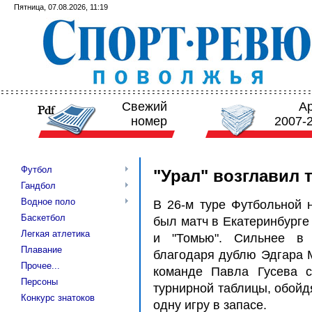
Пятница, 07.08.2026, 11:19
Свежий
А
номер
2007-
Футбол
"Урал" возглавил 
Гандбол
Водное поло
В 26-м туре Футбольной 
Баскетбол
был матч в Екатеринбурге
Легкая атлетика
и "Томью". Сильнее в 
Плавание
благодаря дублю Эдгара М
Прочее...
команде Павла Гусева с
Персоны
турнирной таблицы, обойд
Конкурс знатоков
одну игру в запасе.