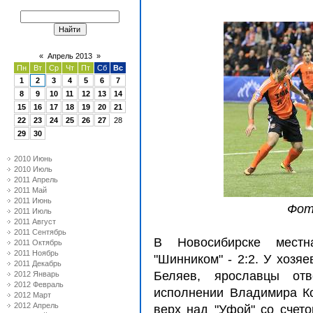
«
Апрель 2013
»
Пн
Вт
Ср
Чт
Пт
Сб
Вс
1
2
3
4
5
6
7
8
9
10
11
12
13
14
15
16
17
18
19
20
21
22
23
24
25
26
27
28
29
30
2010 Июнь
2010 Июль
2011 Апрель
2011 Май
2011 Июнь
Фото
2011 Июль
2011 Август
2011 Сентябрь
В Новосибирске мест
2011 Октябрь
2011 Ноябрь
"Шинником" - 2:2. У хозя
2011 Декабрь
Беляев, ярославцы от
2012 Январь
2012 Февраль
исполнении Владимира Ко
2012 Март
2012 Апрель
верх над "Уфой" со счето