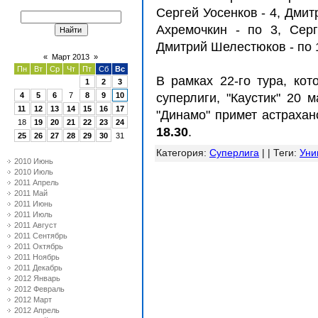
Сергей Уосенков - 4, Дми
Ахремочкин - по 3, Сер
Дмитрий Шелестюков - по 
«
Март 2013
»
Пн
Вт
Ср
Чт
Пт
Сб
Вс
В рамках 22-го тура, ко
1
2
3
4
5
6
7
8
9
10
суперлиги, "Каустик" 20 
11
12
13
14
15
16
17
"Динамо" примет астрахан
18
19
20
21
22
23
24
18.30
.
25
26
27
28
29
30
31
Категория
:
Суперлига
| |
Теги
:
Уни
2010 Июнь
2010 Июль
2011 Апрель
2011 Май
2011 Июнь
2011 Июль
2011 Август
2011 Сентябрь
2011 Октябрь
2011 Ноябрь
2011 Декабрь
2012 Январь
2012 Февраль
2012 Март
2012 Апрель