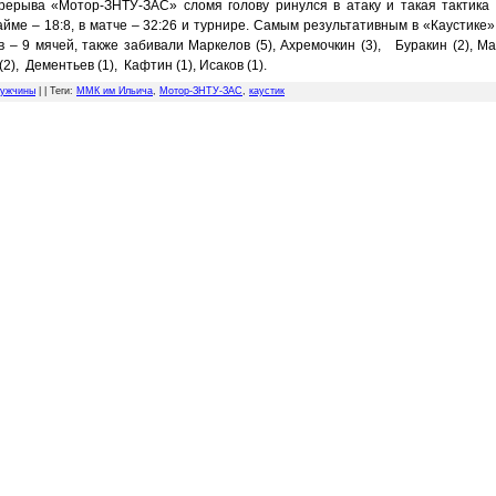
рерыва «Мотор-ЗНТУ-ЗАС» сломя голову ринулся в атаку и такая тактика
айме – 18:8, в матче – 32:26 и турнире. Самым результативным в «Каустике»
 – 9 мячей, также забивали Маркелов (5), Ахремочкин (3), Буракин (2), Мак
(2), Дементьев (1), Кафтин (1), Исаков (1).
ужчины
| |
Теги
:
ММК им Ильича
,
Мотор-ЗНТУ-ЗАС
,
каустик