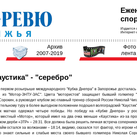
Еже
спор
Издается с
Интернет-в
Архив
Фото
2007-2019
лента
аустика" - "серебро"
 первом розыгрыше международного "Кубка Днепра" в Запорожье досталась
 из "Мотор-ЗНТУ-ЗАС". Цвета "мотористов" защищает бывший голкипер "
орокин, а руководит клубом экс-главный тренер сборной России Николай Чиг
тельному туру в более выгодном положении подошел волгоградский "Каустик"
х матчах одержал четыре победы. Но победу на «Кубке Днепра» у рос
 местный «Мотор», который имел на два очка меньше «Каустика» из-за пр
ком дерби «ЗТР» – 28:31. Все должна была решить личная встреча сопернико
йм остался за волжанами – 18:14, видимо, сказался тот фактор, что игроки 
о знают сильные и слабые места своего бывшего голкипера Николая Сор