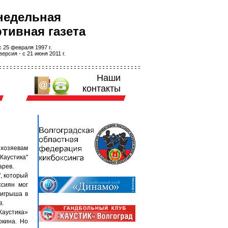
недельная
тивная газета
 25 февраля 1997 г.
ерсия - с 21 июня 2011 г.
Наши
контакты
 хозяевам
Каустика"
арев.
, который
сиян мог
оигрыша в
в.
«Каустика»
окина. Но