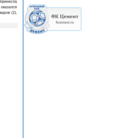
 принесла
 оказался
аров (2),