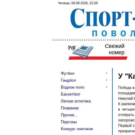
Четверг, 06.08.2026, 22:28
Свежий
номер
Футбол
У "К
Гандбол
Водное поло
Победа в
площадки
Баскетбол
Николай С
Легкая атлетика
К заключи
Плавание
в четыре
Прочее...
отобрать
запорожс
Персоны
Первый та
Конкурс знатоков
прекрасн