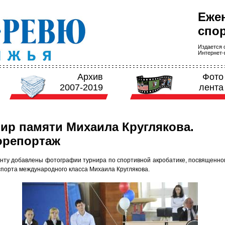
Еже
спор
Издается с
Интернет-в
Архив
Фото
2007-2019
лента
ир памяти Михаила Круглякова.
орепортаж
нту добавлены фотографии турнира по спортивной акробатике, посвященно
спорта международного класса Михаила Круглякова.