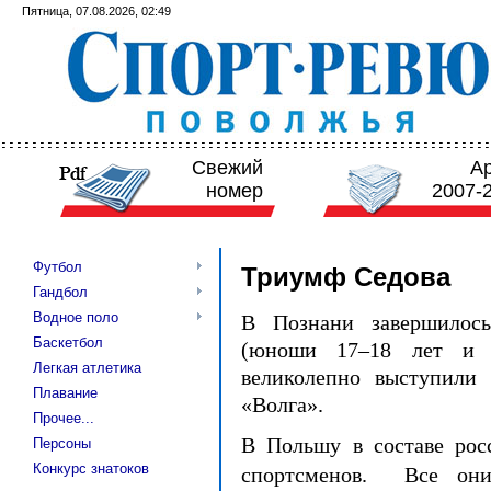
Пятница, 07.08.2026, 02:49
Свежий
А
номер
2007-
Футбол
Триумф Седова
Гандбол
Водное поло
В Познани завершилос
Баскетбол
(юноши 17–18 лет и 
Легкая атлетика
великолепно выступили 
Плавание
«Волга».
Прочее...
В Польшу в составе рос
Персоны
Конкурс знатоков
спортсменов. Все он