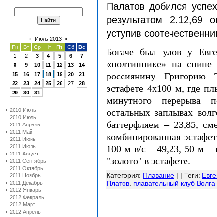
Палатов добился успе
результатом 2.12,69 
уступив соотечественни
«
Июль 2013
»
Пн
Вт
Ср
Чт
Пт
Сб
Вс
Богаче был улов у Евге
1
2
3
4
5
6
7
«полтиннике» на спине 
8
9
10
11
12
13
14
россиянину Григорию Т
15
16
17
18
19
20
21
22
23
24
25
26
27
28
эстафете 4х100 м, где пл
29
30
31
минутного перерыва п
2010 Июнь
остальных заплывах волг
2010 Июль
баттерфляем – 23,85, см
2011 Апрель
2011 Май
комбинированная эстафета
2011 Июнь
2011 Июль
100 м
в/с – 49,23,
50 м
– 
2011 Август
"золото" в эстафете.
2011 Сентябрь
2011 Октябрь
Категория
:
Плавание
| |
Теги
:
Евге
2011 Ноябрь
Платов
,
плавательный клуб Волга
2011 Декабрь
2012 Январь
2012 Февраль
2012 Март
2012 Апрель