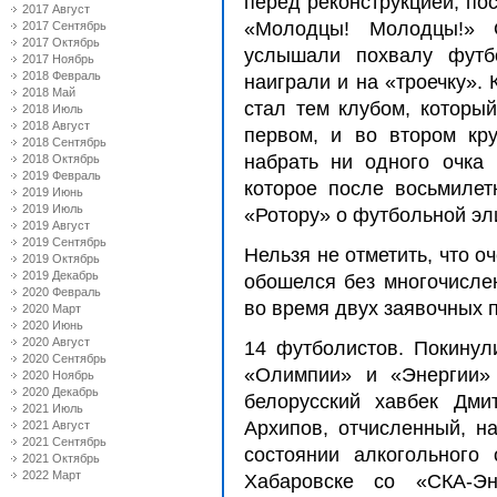
перед реконструкцией, по
2017 Август
«Молодцы! Молодцы!» 
2017 Сентябрь
2017 Октябрь
услышали похвалу футб
2017 Ноябрь
2018 Февраль
наиграли и на «троечку».
2018 Май
стал тем клубом, которы
2018 Июль
2018 Август
первом, и во втором кру
2018 Сентябрь
набрать ни одного очка 
2018 Октябрь
2019 Февраль
которое после восьмилет
2019 Июнь
2019 Июль
«Ротору» о футбольной эли
2019 Август
2019 Сентябрь
Нельзя не отметить, что 
2019 Октябрь
2019 Декабрь
обошелся без многочисле
2020 Февраль
во время двух заявочных 
2020 Март
2020 Июнь
2020 Август
14 футболистов. Покинул
2020 Сентябрь
«Олимпии» и «Энергии» 
2020 Ноябрь
2020 Декабрь
белорусский хавбек Дми
2021 Июль
Архипов, отчисленный, н
2021 Август
2021 Сентябрь
состоянии алкогольного
2021 Октябрь
2022 Март
Хабаровске со «СКА-Эн