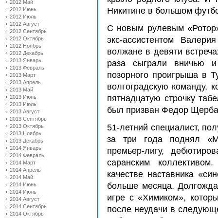
2012 Май
Никитине в большом футбо
2012 Июнь
2012 Июль
2012 Август
С новым рулевым «Ротор»
2012 Сентябрь
экс-ассистентом Валери
2012 Октябрь
2012 Ноябрь
волжане в девяти встреча
2012 Декабрь
2013 Январь
раза сыграли вничью и
2013 Февраль
позорного проигрыша в Ту
2013 Март
2013 Апрель
волгоградскую команду, к
2013 Май
пятнадцатую строчку табе
2013 Июнь
2013 Июль
был призван Федор Щерба
2013 Август
2013 Сентябрь
51-летний специалист, по
2013 Октябрь
2013 Ноябрь
за три года поднял «М
2013 Декабрь
2014 Январь
премьер-лигу, дебютиро
2014 Февраль
саранским коллективом
2014 Март
2014 Апрель
качестве наставника «си
2014 Май
больше месяца. Долгожда
2014 Июнь
2014 Июль
игре с «Химиком», которы
2014 Август
2014 Сентябрь
после неудачи в следующе
2014 Октябрь