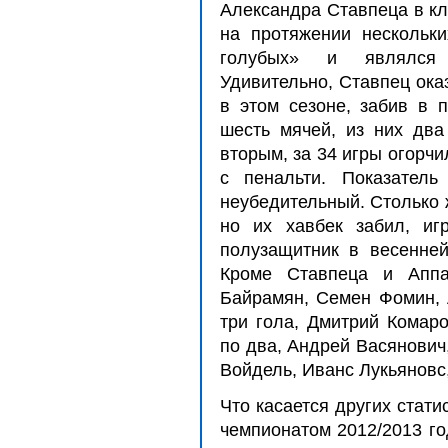
Александра Ставпеца в к
на протяжении нескольки
голубых» и являлся
Удивительно, Ставпец ока
в этом сезоне, забив в 
шесть мячей, из них два
вторым, за 34 игры огорчи
с пенальти. Показатель
неубедительный. Столько 
но их хавбек забил, иг
полузащитник в весенней
Кроме Ставпеца и Аппа
Байрамян, Семен Фомин, 
три гола, Дмитрий Комаро
по два, Андрей Васянович
Войдель, Иванс Лукьяновс
Что касается других стати
чемпионатом 2012/2013 го