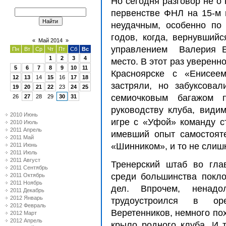
Но сегодня разговор не о
первенстве ФНЛ на 15-м 
неудачным, особенно по
годов, когда, вернувший
«
Май 2014
»
управлением Валерия Бу
Пн
Вт
Ср
Чт
Пт
Сб
Вс
1
2
3
4
место. В этот раз уверенн
5
6
7
8
9
10
11
Красноярске с «Енисеем
12
13
14
15
16
17
18
застряли, но забуксова
19
20
21
22
23
24
25
семиочковым багажом
26
27
28
29
30
31
руководству клуба, види
2010 Июнь
игре с «Уфой» команду ст
2010 Июль
2011 Апрель
имевший опыт самостоят
2011 Май
«Шинником», и то не слиш
2011 Июнь
2011 Июль
2011 Август
Тренерский штаб во гла
2011 Сентябрь
среди большинства покло
2011 Октябрь
2011 Ноябрь
дел. Впрочем, ненад
2011 Декабрь
2012 Январь
трудоустроился в ор
2012 Февраль
Веретенников, немного по
2012 Март
2012 Апрель
крыло родного клуба. И 