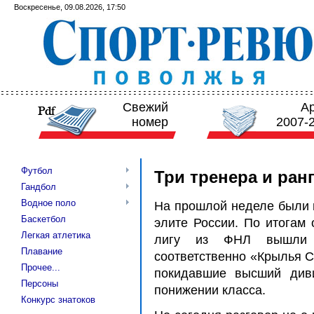
Воскресенье, 09.08.2026, 17:50
Свежий
А
номер
2007-
Футбол
Три тренера и ран
Гандбол
Водное поло
На прошлой неделе были 
Баскетбол
элите России. По итогам 
Легкая атлетика
лигу из ФНЛ вышли
Плавание
соответственно
«
Крылья С
Прочее...
покидавшие высший див
Персоны
понижении класса.
Конкурс знатоков