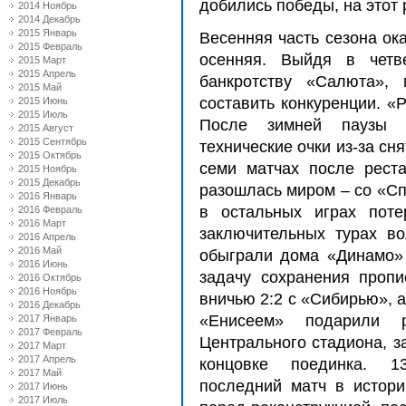
добились победы, на этот 
2014 Ноябрь
2014 Декабрь
2015 Январь
Весенняя часть сезона ок
2015 Февраль
осенняя. Выйдя в четв
2015 Март
2015 Апрель
банкротству «Салюта»,
2015 Май
составить конкуренции. «
2015 Июнь
2015 Июль
После зимней паузы 
2015 Август
2015 Сентябрь
технические очки из-за сн
2015 Октябрь
семи матчах после рест
2015 Ноябрь
2015 Декабрь
разошлась миром – со «Сп
2016 Январь
в остальных играх поте
2016 Февраль
2016 Март
заключительных турах во
2016 Апрель
2016 Май
обыграли дома «Динамо» 
2016 Июнь
задачу сохранения проп
2016 Октябрь
2016 Ноябрь
вничью 2:2 с «Сибирью», 
2016 Декабрь
«Енисеем» подарили р
2017 Январь
2017 Февраль
Центрального стадиона, з
2017 Март
2017 Апрель
концовке поединка. 13
2017 Май
последний матч в истор
2017 Июнь
2017 Июль