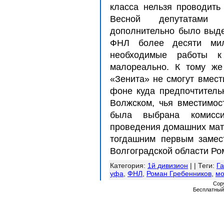
класса нельзя проводить
Весной депутатами 
дополнительно было выде
ФНЛ более десяти мил
необходимые работы к
малореально. К тому же
«Зенита» не смогут вмест
фоне куда предпочтитель
Волжском, чья вместимос
была выбрана комисс
проведения домашних мат
тогдашним первым замес
Волгоградской области Р
Категория
:
1й дивизион
| |
Теги
:
Га
уфа
,
ФНЛ
,
Роман Гребенников
,
мо
Cop
Бесплатны