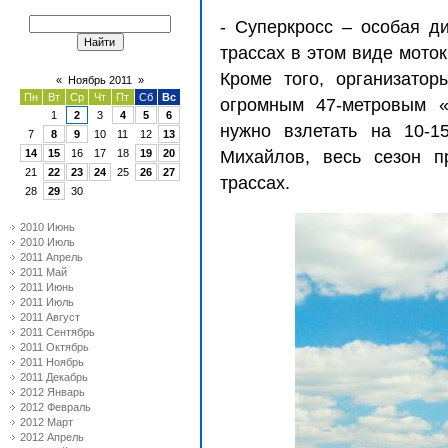
- Суперкросс – особая д
трассах в этом виде моток
Кроме того, организато
«
Ноябрь 2011
»
Пн
Вт
Ср
Чт
Пт
Сб
Вс
огромным 47-метровым «
1
2
3
4
5
6
нужно взлетать на 10-1
7
8
9
10
11
12
13
14
15
16
17
18
19
20
Михайлов, весь сезон п
21
22
23
24
25
26
27
трассах.
28
29
30
2010 Июнь
2010 Июль
2011 Апрель
2011 Май
2011 Июнь
2011 Июль
2011 Август
2011 Сентябрь
2011 Октябрь
2011 Ноябрь
2011 Декабрь
2012 Январь
2012 Февраль
2012 Март
2012 Апрель