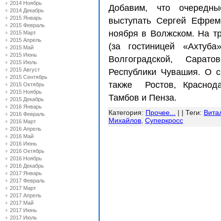
2014 Ноябрь
Добавим, что очередны
2014 Декабрь
2015 Январь
выступать Сергей Ефрем
2015 Февраль
ноября в Волжском. На тр
2015 Март
2015 Апрель
(за гостиницей «Ахтуба
2015 Май
2015 Июнь
Волгоградской, Сарат
2015 Июль
2015 Август
Республики Чувашия. О с
2015 Сентябрь
также
Ростов, Краснод
2015 Октябрь
2015 Ноябрь
Тамбов и Пенза.
2015 Декабрь
2016 Январь
Категория
:
Прочее...
| |
Теги
:
Вита
2016 Февраль
Михайлов
,
Суперкросс
2016 Март
2016 Апрель
2016 Май
2016 Июнь
2016 Октябрь
2016 Ноябрь
2016 Декабрь
2017 Январь
2017 Февраль
2017 Март
2017 Апрель
2017 Май
2017 Июнь
2017 Июль