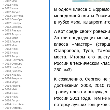
2012 Май
2012 Июнь
2012 Июль
В одном классе с Ефремо
2012 Август
молодёжной элиты России 
2012 Сентябрь
2012 Октябрь
в Кубке мэра Таганрога ит
2012 Ноябрь
2012 Декабрь
2013 Январь
А вот среди своих ровесн
2013 Февраль
За три предыдущих месяца
2013 Март
2013 Апрель
класса «Мастер» (старш
2013 Май
2013 Июнь
Ставрополе, Туле, Тамб
2013 Июль
места. Итогом его выст
2013 Август
2013 Сентябрь
России в техническом кла
2013 Октябрь
2013 Ноябрь
250 см3).
2013 Декабрь
2014 Январь
К сожалению, Сергею не 
2014 Февраль
2014 Март
достижения 2008, 2010 г
2014 Апрель
2014 Май
травму плеча и вынужден 
2014 Июнь
2014 Июль
России 2011 года. Тем не
2014 Август
пятёрку лучших гонщиков 
2014 Сентябрь
2014 Октябрь