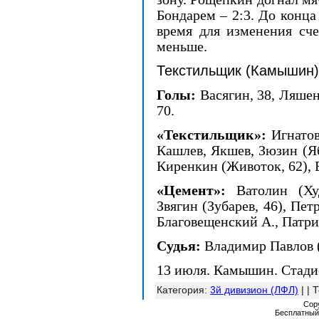
Бондарем – 2:3. До конца
время для изменения сче
меньше.
Текстильщик (Камышин)
Голы:
Васягин, 38, Ляшен
70.
«Текстильщик»:
Игнатов
Кашлев, Якшев, Зюзин (Ябо
Киренкин (Животок, 62), 
«Цемент»:
Ватолин (Ху
Звягин (Зубарев, 46), Пе
Благовещенский А., Патри
Судья:
Владимир Павлов 
13 июля. Камышин. Стади
Категория
:
3й дивизион (ЛФЛ)
| |
Т
Cop
Бесплатны