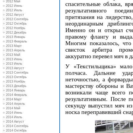
2012 Май
спасительные облака, вр
2012 Июнь
результативного поед
2012 Июль
2012 Август
притязания на лидерство,
2012 Сентябрь
неординарным дриблинг
2012 Октябрь
2012 Ноябрь
Именно он и открыл сче
2012 Декабрь
правому флангу и выдал
2013 Январь
2013 Февраль
Многим показалось, что
2013 Март
свисток арбитра пром
2013 Апрель
2013 Май
аккуратно перевел мяч в д
2013 Июнь
2013 Июль
У «Текстильщика» мало
2013 Август
полчаса. Дальние уд
2013 Сентябрь
2013 Октябрь
неточностью, а форварды
2013 Ноябрь
мастерству обороны и Ва
2013 Декабрь
2014 Январь
возникали чаще всего п
2014 Февраль
результативным. После п
2014 Март
2014 Апрель
секунду выпустил мяч из 
2014 Май
носка переправивший снаря
2014 Июнь
2014 Июль
2014 Август
2014 Сентябрь
2014 Октябрь