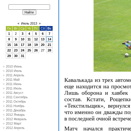
«
Июль 2013
»
Пн
Вт
Ср
Чт
Пт
Сб
Вс
1
2
3
4
5
6
7
8
9
10
11
12
13
14
15
16
17
18
19
20
21
22
23
24
25
26
27
28
29
30
31
2010 Июнь
2010 Июль
2011 Апрель
Кавалькада из трех автом
2011 Май
2011 Июнь
еще находится на просмо
2011 Июль
Лишь оборона и хавбек 
2011 Август
2011 Сентябрь
состав. Кстати, Рощеп
2011 Октябрь
«Текстильщик», вернулся
2011 Ноябрь
2011 Декабрь
что именно он дважды по
2012 Январь
в последней очной встрече
2012 Февраль
2012 Март
Матч начался практи
2012 Апрель