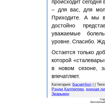
происходит сегодня 
– для вас, для мол
Приходите. А мы в
достойно предста
уважаемые болел
уровне. Спасибо. Жд
Остается только до
которой «сталевары
в новом сезоне, 
впечатляет.
Категория
:
Баскетбол
| |
Теги
Рэнди Калпеппер
,
единая ли
Зварыкин
Cop
Бесплатны