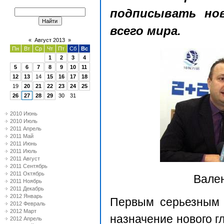
подписывать но
всего мира.
«
Август 2013
»
Пн
Вт
Ср
Чт
Пт
Сб
Вс
1
2
3
4
5
6
7
8
9
10
11
12
13
14
15
16
17
18
19
20
21
22
23
24
25
26
27
28
29
30
31
2010 Июнь
2010 Июль
2011 Апрель
2011 Май
2011 Июнь
2011 Июль
2011 Август
2011 Сентябрь
2011 Октябрь
Вале
2011 Ноябрь
2011 Декабрь
2012 Январь
Первым серьезным 
2012 Февраль
2012 Март
назначение нового г
2012 Апрель