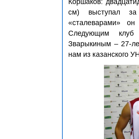
Коршаков: двадцати
см
) выступал з
«сталеварами» он 
Следующим клуб 
Зварыкиным – 27-ле
нам из казанского У