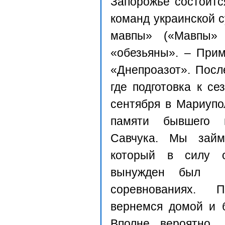
Запорожье состоитс
команд украинской с
мавпы» («Мавпы» 
«обезьяны». – Прим
«Днепроазот». После
где подготовка к се
сентября в Мариупо
памяти бывшего 
Савчука. Мы зай
который в силу о
вынужден был о
соревнованиях. 
вернемся домой и 
Вполне вероятно,