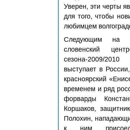
Уверен, эти черты я
для того, чтобы нов
любимцем волгоград
Следующим на б
словенский цен
сезона-2009/201
выступает в России
красноярский «Енис
временем и ряд росс
форварды Конста
Коршаков, защитни
Полохин, нападающи
к ним присоедин