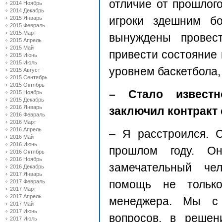
отличие от прошлого
2014 Ноябрь
2014 Декабрь
игроки здешним б
2015 Январь
2015 Февраль
2015 Март
вынуждены провес
2015 Апрель
2015 Май
привести состояние 
2015 Июнь
2015 Июль
уровнем баскетбола,
2015 Август
2015 Сентябрь
2015 Октябрь
– Стало известн
2015 Ноябрь
2015 Декабрь
2016 Январь
заключил контракт
2016 Февраль
2016 Март
2016 Апрель
– Я расстроился. 
2016 Май
2016 Июнь
прошлом году. О
2016 Октябрь
2016 Ноябрь
замечательный че
2016 Декабрь
2017 Январь
помощь не тольк
2017 Февраль
2017 Март
2017 Апрель
менеджера. Мы с
2017 Май
2017 Июнь
вопросов, в решен
2017 Июль