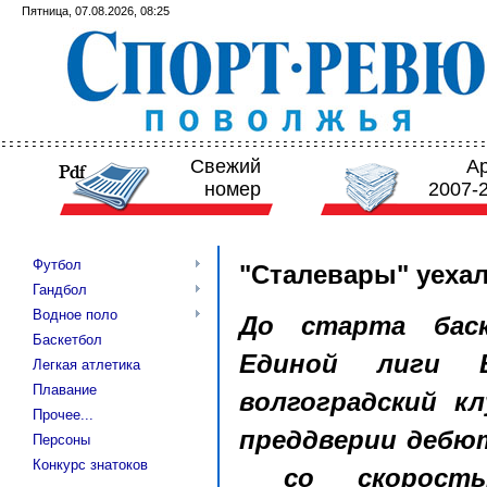
Пятница, 07.08.2026, 08:25
Свежий
А
номер
2007-
Футбол
"Сталевары" уеха
Гандбол
Водное поло
До старта баск
Баскетбол
Единой лиги 
Легкая атлетика
Плавание
волгоградский к
Прочее...
преддверии дебю
Персоны
Конкурс знатоков
со скорость