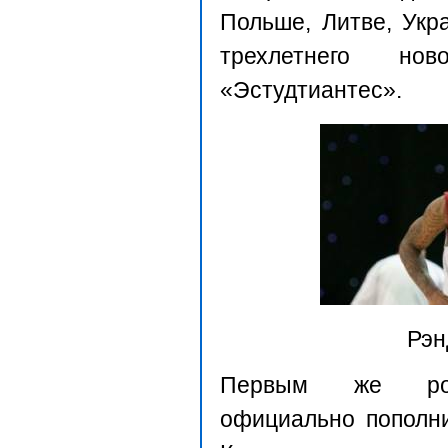
Польше, Литве, Ук
трехлетнего но
«Эстудтиантес».
Рэн
Первым же росс
официально пополн