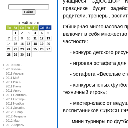
учащиеся СДЮСШОР №1
празднике будет задейс
родители, тренеры, воспит
«
Май 2012
»
Обширная многочасовая п
Пн
Вт
Ср
Чт
Пт
Сб
Вс
1
2
3
4
5
6
включит в себя множество 
7
8
9
10
11
12
13
частности:
14
15
16
17
18
19
20
21
22
23
24
25
26
27
- конкурс детского рис
28
29
30
31
- игровая эстафета дл
2010 Июнь
2010 Июль
- эстафета «Веселые ст
2011 Апрель
2011 Май
2011 Июнь
- конкурсы юных футбо
2011 Июль
2011 Август
техничный игрок»;
2011 Сентябрь
2011 Октябрь
- мастер-класс от веду
2011 Ноябрь
2011 Декабрь
воспитанников СДЮСШОР
2012 Январь
2012 Февраль
-мини-турниры по футб
2012 Март
2012 Апрель