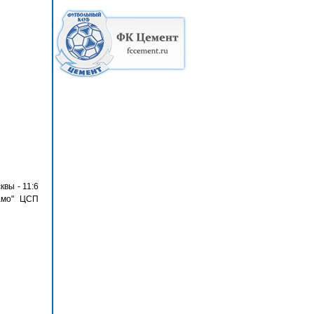
вы - 11:6
намо" ЦСП