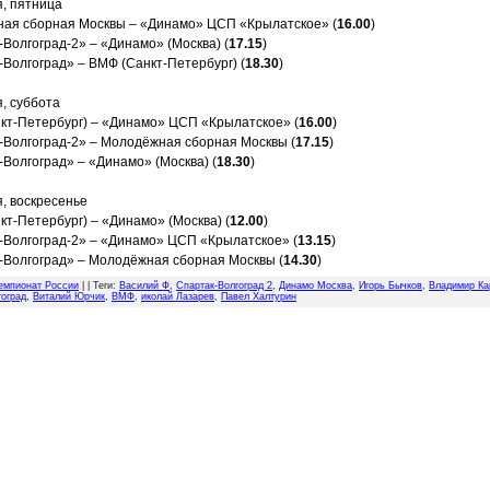
я, пятница
ая сборная Москвы – «Динамо» ЦСП «Крылатское» (
16.00
)
Волгоград-2» – «Динамо» (Москва) (
17.15
)
Волгоград» – ВМФ (Санкт-Петербург) (
18.30
)
, суббота
кт-Петербург) – «Динамо» ЦСП «Крылатское» (
16.00
)
-Волгоград-2» – Молодёжная сборная Москвы (
17.15
)
Волгоград» – «Динамо» (Москва) (
18.30
)
, воскресенье
т-Петербург) – «Динамо» (Москва) (
12.00
)
-Волгоград-2» – «Динамо» ЦСП «Крылатское» (
13.15
)
-Волгоград» – Молодёжная сборная Москвы (
14.30
)
емпионат России
| |
Теги
:
Василий Ф
,
Спартак-Волгоград 2
,
Динамо Москва
,
Игорь Бычков
,
Владимир Ка
гоград
,
Виталий Юрчик
,
ВМФ
,
иколай Лазарев
,
Павел Халтурин