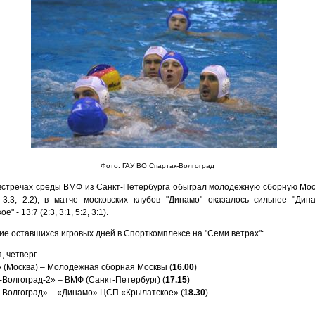
Фото: ГАУ ВО Спартак-Волгоград
 встречах среды ВМФ из Санкт-Петербурга обыграл молодежную сборную Моск
0, 3:3, 2:2), в матче московских клубов "Динамо" оказалось сильнее "Ди
е" - 13:7 (2:3, 3:1, 5:2, 3:1).
ие оставшихся игровых дней в Спорткомплексе на "Семи ветрах":
, четверг
 (Москва) – Молодёжная сборная Москвы (
16.00
)
Волгоград-2» – ВМФ (Санкт-Петербург) (
17.15
)
-Волгоград» – «Динамо» ЦСП «Крылатское» (
18.30
)