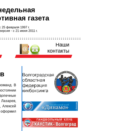
недельная
тивная газета
 25 февраля 1997 г.
ерсия - с 21 июня 2011 г.
Наши
контакты
ов
команд. В
востоянии
одопечные
 Лазарев,
, Алексей
 оформил