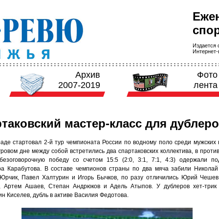
Еже
спор
Издается с
Интернет-в
Архив
Фото
2007-2019
лента
таковский мастер-класс для дублер
раде стартовал 2-й тур чемпионата России по водному поло среди мужских 
гровом дне между собой встретились два спартаковских коллектива, в проти
безоговорочную победу со счетом 15:5 (2:0, 3:1, 7:1, 4:3) одержали п
а Карабутова. В составе чемпионов страны по два мяча забили Николай
Юрчик, Павел Халтурин и Игорь Бычков, по разу отличились Юрий Чешев
 Артем Ашаев, Степан Андрюков и Адель Атыпов. У дублеров хет-трик
н Киселев, дубль в активе Василия Федотова.