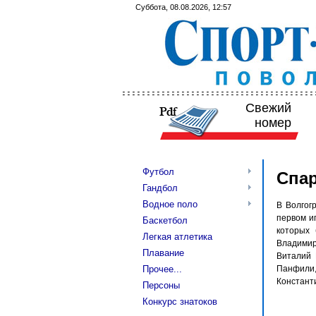
Суббота, 08.08.2026, 12:57
Свежий
номер
Футбол
Спар
Гандбол
Водное поло
В Волгог
первом и
Баскетбол
которых 
Легкая атлетика
Владимир
Плавание
Виталий 
Прочее...
Панфили,
Константи
Персоны
Конкурс знатоков