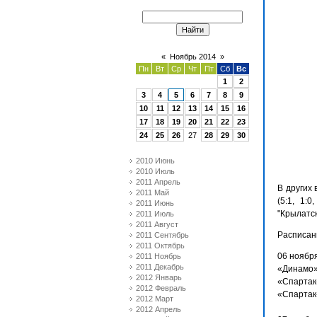
«
Ноябрь 2014
»
Пн
Вт
Ср
Чт
Пт
Сб
Вс
1
2
3
4
5
6
7
8
9
10
11
12
13
14
15
16
17
18
19
20
21
22
23
24
25
26
27
28
29
30
2010 Июнь
2010 Июль
2011 Апрель
В других
2011 Май
(5:1, 1:
2011 Июнь
"Крылатско
2011 Июль
2011 Август
Расписан
2011 Сентябрь
2011 Октябрь
06 ноября
2011 Ноябрь
2011 Декабрь
«Динамо»
2012 Январь
«Спартак-
2012 Февраль
«Спартак
2012 Март
2012 Апрель