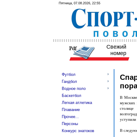
Пятница, 07.08.2026, 22:55
Свежий
номер
Футбол
Спар
Гандбол
пор
Водное поло
Баскетбол
В Москве
Легкая атлетика
мужских 
столице 
Плавание
волгоград
Прочее...
уступили
Персоны
В следующ
Конкурс знатоков