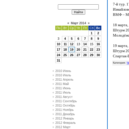
7-й тур. 
Измайлово
ВМФ – Мол
«
Март 2014
»
18 марта,
Пн
Вт
Ср
Чт
Пт
Сб
Вс
Штурм 200
1
2
Молодёжна
3
4
5
6
7
8
9
10
11
12
13
14
15
16
19 марта,
17
18
19
20
21
22
23
Штурм 200
24
25
26
27
28
29
30
Спартак-В
31
Категория
:
Ч
2010 Июнь
2010 Июль
2011 Апрель
2011 Май
2011 Июнь
2011 Июль
2011 Август
2011 Сентябрь
2011 Октябрь
2011 Ноябрь
2011 Декабрь
2012 Январь
2012 Февраль
2012 Март