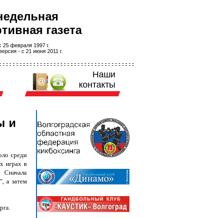
недельная
тивная газета
 25 февраля 1997 г.
ерсия - с 21 июня 2011 г.
Наши
контакты
ы и
оло среди
х играх в
 Сначала
, а затем
рга.