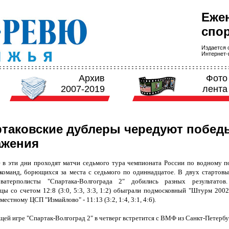
Еже
спор
Издается с
Интернет-в
Архив
Фото
2007-2019
лента
таковские дублеры чередуют побед
ажения
 в эти дни проходят матчи седьмого тура чемпионата России по водному п
команд, борющихся за места с седьмого по одиннадцатое. В двух стартовы
ватерполисты "Спартака-Волгограда 2" добились разных результатов.
цы со счетом 12:8 (3:0, 5:3, 3:3, 1:2) обыграли подмосковный "Штурм 2002"
 местному ЦСП "Измайлово" -
11:13 (3:2, 1:4, 3:1, 4:6).
ей игре "Спартак-Волгоград 2" в четверг встретится с ВМФ из Санкт-Петербу