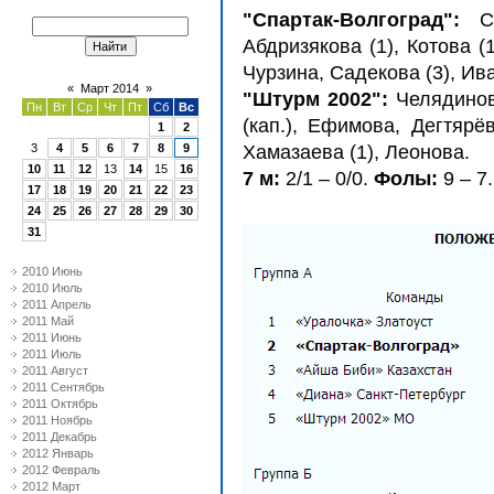
"Спартак-Волгоград":
С
Абдризякова (1), Котова (1
Чурзина, Садекова (3), Ив
«
Март 2014
»
"Штурм 2002":
Челядинов
Пн
Вт
Ср
Чт
Пт
Сб
Вс
(кап.), Ефимова, Дегтярёв
1
2
3
4
5
6
7
8
9
Хамазаева (1), Леонова.
10
11
12
13
14
15
16
7 м:
2/1 – 0/0.
Фолы:
9 – 7
17
18
19
20
21
22
23
24
25
26
27
28
29
30
31
2010 Июнь
2010 Июль
2011 Апрель
2011 Май
2011 Июнь
2011 Июль
2011 Август
2011 Сентябрь
2011 Октябрь
2011 Ноябрь
2011 Декабрь
2012 Январь
2012 Февраль
2012 Март