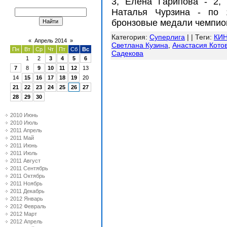
3, Елена Гарипова - 2, 
Наталья Чурзина - по 1
бронзовые медали чемпио
Категория
:
Суперлига
| |
Теги
:
КИН
«
Апрель 2014
»
Светлана Кузина
,
Анастасия Кото
Пн
Вт
Ср
Чт
Пт
Сб
Вс
Садекова
1
2
3
4
5
6
7
8
9
10
11
12
13
14
15
16
17
18
19
20
21
22
23
24
25
26
27
28
29
30
2010 Июнь
2010 Июль
2011 Апрель
2011 Май
2011 Июнь
2011 Июль
2011 Август
2011 Сентябрь
2011 Октябрь
2011 Ноябрь
2011 Декабрь
2012 Январь
2012 Февраль
2012 Март
2012 Апрель