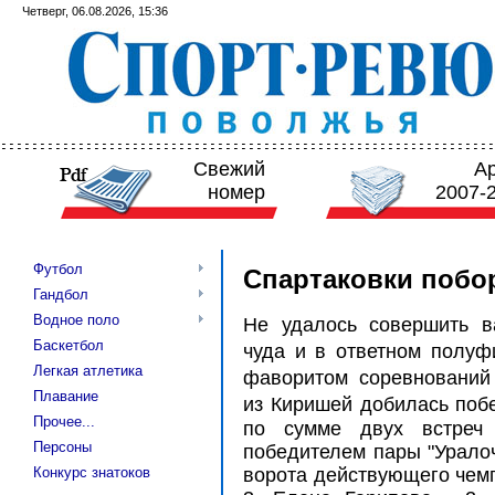
Четверг, 06.08.2026, 15:36
Свежий
А
номер
2007-
Футбол
Спартаковки побор
Гандбол
Водное поло
Не удалось совершить ва
Баскетбол
чуда и в ответном полуф
Легкая атлетика
фаворитом соревнований
Плавание
из Киришей добилась поб
Прочее...
по сумме двух встреч
Персоны
победителем пары "Уралоч
Конкурс знатоков
ворота действующего чемп