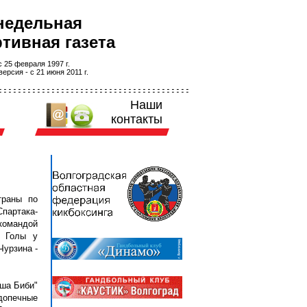
недельная
тивная газета
 25 февраля 1997 г.
ерсия - с 21 июня 2011 г.
Наши
контакты
траны по
Спартака-
командой
. Голы у
Чурзина -
ша Биби"
допечные