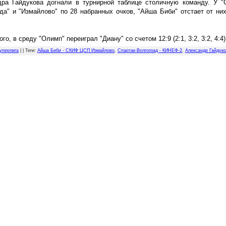
ра Гайдукова догнали в турнирной таблице столичную команду. У "С
да" и "Измайлово" по 28 набранных очков, "Айша Биби" отстает от ни
го, в среду "Олимп" переиграл "Диану" со счетом 12:9 (2:1, 3:2, 3:2, 4:4)
уперлига
| |
Теги
:
Айша Биби - СКИФ ЦСП Измайлово
,
Спартак-Волгоград - КИНЕФ-2
,
Александр Гайдук