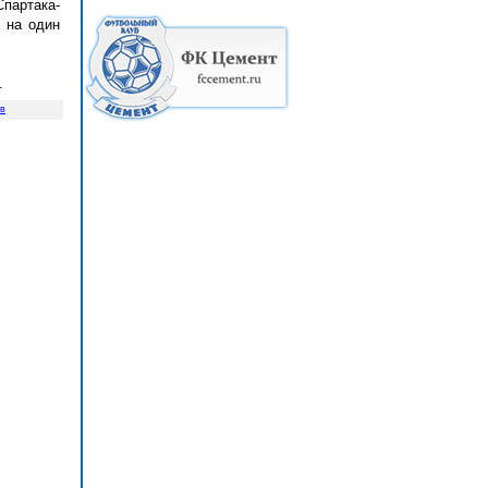
партака-
х на один
.
ов