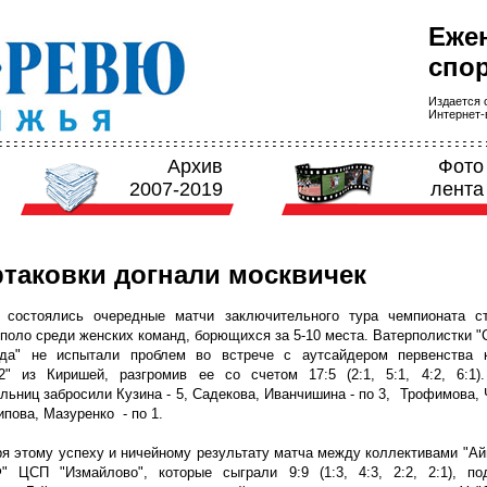
Еже
спор
Издается с
Интернет-в
Архив
Фото
2007-2019
лента
таковки догнали москвичек
 состоялись очередные матчи заключительного тура чемпионата с
поло среди женских команд, борющихся за 5-10 места. Ватерполистки "
ада" не испытали проблем во встрече с аутсайдером первенства 
2" из Киришей, разгромив ее со счетом 17:5 (2:1, 5:1, 4:2, 6:1)
льниц забросили Кузина - 5, Садекова, Иванчишина - по 3, Трофимова, 
рипова, Мазуренко - по 1.
я этому успеху и ничейному результату матча между коллективами "
Ай
" ЦСП "Измайлово", которые сыграли 9:9 (1:3, 4:3, 2:2, 2:1), по