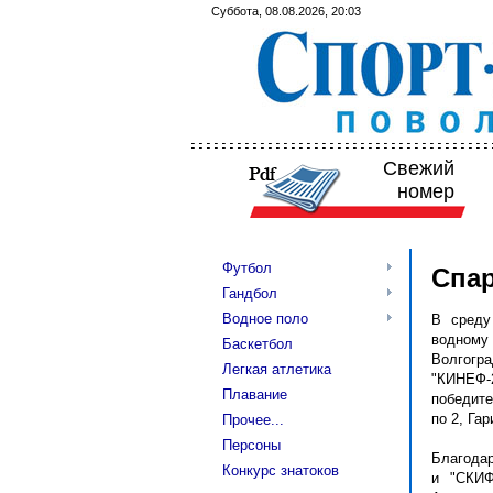
Суббота, 08.08.2026, 20:03
Свежий
номер
Футбол
Спар
Гандбол
Водное поло
В среду
водному 
Баскетбол
Волгогр
Легкая атлетика
"КИНЕФ-
Плавание
победите
по 2, Га
Прочее...
Персоны
Благодар
Конкурс знатоков
и "СКИФ